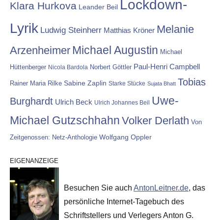
Lockdown-
Klara Hurkova
Leander Beil
Lyrik
Melanie
Ludwig Steinherr
Matthias Kröner
Michael Augustin
Arzenheimer
Michael
Paul-Henri Campbell
Hüttenberger
Nicola Bardola
Norbert Göttler
Tobias
Rainer Maria Rilke
Sabine Zaplin
Starke Stücke
Sujata Bhatt
Uwe-
Burghardt
Ulrich Beck
Ulrich Johannes Beil
Michael Gutzschhahn
Volker Derlath
Von
Wolfgang Oppler
Zeitgenossen: Netz-Anthologie
EIGENANZEIGE
Besuchen Sie auch
AntonLeitner.de
, das
persönliche Internet-Tagebuch des
Schriftstellers und Verlegers Anton G.