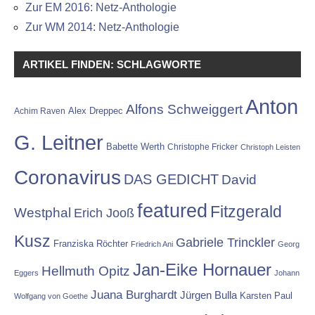
Zur EM 2016: Netz-Anthologie
Zur WM 2014: Netz-Anthologie
ARTIKEL FINDEN: SCHLAGWORTE
Anton
Alfons Schweiggert
Alex Dreppec
Achim Raven
G. Leitner
Babette Werth
Christophe Fricker
Christoph Leisten
Coronavirus
DAS GEDICHT
David
featured
Fitzgerald
Westphal
Erich Jooß
Kusz
Gabriele Trinckler
Franziska Röchter
Friedrich Ani
Georg
Jan-Eike Hornauer
Hellmuth Opitz
Eggers
Johann
Juana Burghardt
Jürgen Bulla
Karsten Paul
Wolfgang von Goethe