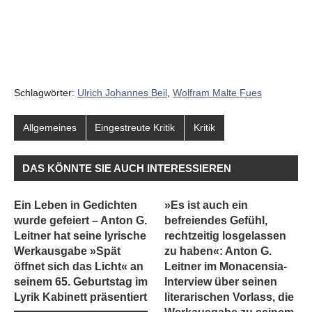
Schlagwörter:
Ulrich Johannes Beil
,
Wolfram Malte Fues
Allgemeines
Eingestreute Kritik
Kritik
DAS KÖNNTE SIE AUCH INTERESSIEREN
Ein Leben in Gedichten
»Es ist auch ein
wurde gefeiert – Anton G.
befreiendes Gefühl,
Leitner hat seine lyrische
rechtzeitig losgelassen
Werkausgabe »Spät
zu haben«: Anton G.
öffnet sich das Licht« an
Leitner im Monacensia-
seinem 65. Geburtstag im
Interview über seinen
Lyrik Kabinett präsentiert
literarischen Vorlass, die