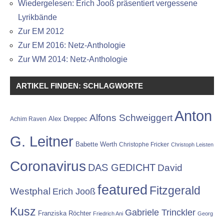
Wiedergelesen: Erich Jooß präsentiert vergessene
Lyrikbände
Zur EM 2012
Zur EM 2016: Netz-Anthologie
Zur WM 2014: Netz-Anthologie
ARTIKEL FINDEN: SCHLAGWORTE
Anton
Alfons Schweiggert
Alex Dreppec
Achim Raven
G. Leitner
Babette Werth
Christophe Fricker
Christoph Leisten
Coronavirus
DAS GEDICHT
David
featured
Fitzgerald
Westphal
Erich Jooß
Kusz
Gabriele Trinckler
Franziska Röchter
Friedrich Ani
Georg