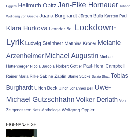
Jan-Eike Hornauer
Hellmuth Opitz
Eggers
Johann
Juana Burghardt
Jürgen Bulla
Karsten Paul
Wolfgang von Goethe
Lockdown-
Klara Hurkova
Leander Beil
Lyrik
Melanie
Ludwig Steinherr
Matthias Kröner
Michael Augustin
Arzenheimer
Michael
Paul-Henri Campbell
Hüttenberger
Nicola Bardola
Norbert Göttler
Tobias
Rainer Maria Rilke
Sabine Zaplin
Starke Stücke
Sujata Bhatt
Uwe-
Burghardt
Ulrich Beck
Ulrich Johannes Beil
Michael Gutzschhahn
Volker Derlath
Von
Wolfgang Oppler
Zeitgenossen: Netz-Anthologie
EIGENANZEIGE