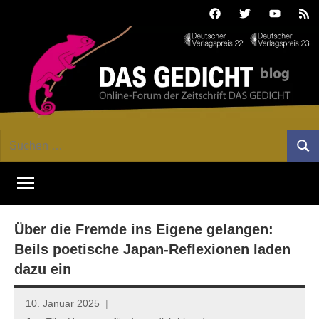
Zum
Facebook
Twitter
Youtube
Fee
Inhalt
springen
DAS
Online-
Suchen
Forum
Such
GEDICHT
nach:
von
DAS
blog
GEDICHT.
Zeitschrift
Über die Fremde ins Eigene gelangen:
für
Lyrik,
Beils poetische Japan-Reflexionen laden
Essay
dazu ein
und
Kritik
10. Januar 2025