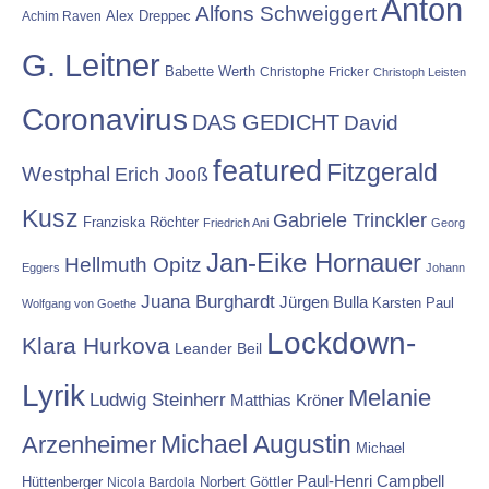
Anton
Alfons Schweiggert
Alex Dreppec
Achim Raven
G. Leitner
Babette Werth
Christophe Fricker
Christoph Leisten
Coronavirus
DAS GEDICHT
David
featured
Fitzgerald
Westphal
Erich Jooß
Kusz
Gabriele Trinckler
Franziska Röchter
Friedrich Ani
Georg
Jan-Eike Hornauer
Hellmuth Opitz
Eggers
Johann
Juana Burghardt
Jürgen Bulla
Karsten Paul
Wolfgang von Goethe
Lockdown-
Klara Hurkova
Leander Beil
Lyrik
Melanie
Ludwig Steinherr
Matthias Kröner
Michael Augustin
Arzenheimer
Michael
Paul-Henri Campbell
Hüttenberger
Nicola Bardola
Norbert Göttler