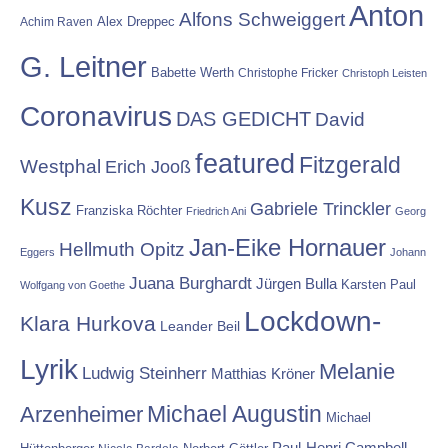
Anton
Alfons Schweiggert
Alex Dreppec
Achim Raven
G. Leitner
Babette Werth
Christophe Fricker
Christoph Leisten
Coronavirus
DAS GEDICHT
David
featured
Fitzgerald
Westphal
Erich Jooß
Kusz
Gabriele Trinckler
Franziska Röchter
Friedrich Ani
Georg
Jan-Eike Hornauer
Hellmuth Opitz
Eggers
Johann
Juana Burghardt
Jürgen Bulla
Karsten Paul
Wolfgang von Goethe
Lockdown-
Klara Hurkova
Leander Beil
Lyrik
Melanie
Ludwig Steinherr
Matthias Kröner
Michael Augustin
Arzenheimer
Michael
Paul-Henri Campbell