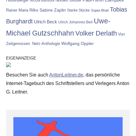
Hüttenberger
Nicola Bardola
Norbert Göttler
Tobias
Rainer Maria Rilke
Sabine Zaplin
Starke Stücke
Sujata Bhatt
Uwe-
Burghardt
Ulrich Beck
Ulrich Johannes Beil
Michael Gutzschhahn
Volker Derlath
Von
Wolfgang Oppler
Zeitgenossen: Netz-Anthologie
EIGENANZEIGE
Besuchen Sie auch
AntonLeitner.de
, das persönliche
Internet-Tagebuch des Schriftstellers und Verlegers Anton
G. Leitner.