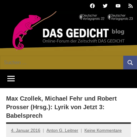
Zum
Facebook
Twitter
Youtube
Fee
Inhalt
springen
DAS
Online-
Suchen
Forum
Such
GEDICHT
nach:
von
DAS
blog
GEDICHT.
Zeitschrift
Max Czollek, Michael Fehr und Robert
für
Lyrik,
Prosser (Hrsg.): Lyrik von Jetzt 3:
Essay
Babelsprech
und
Kritik
4. Januar 2016
Anton G. Leitner
Keine Kommentare