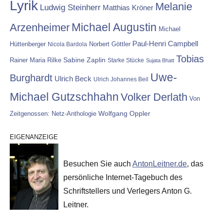
Lyrik
Melanie
Ludwig Steinherr
Matthias Kröner
Michael Augustin
Arzenheimer
Michael
Paul-Henri Campbell
Hüttenberger
Nicola Bardola
Norbert Göttler
Tobias
Rainer Maria Rilke
Sabine Zaplin
Starke Stücke
Sujata Bhatt
Uwe-
Burghardt
Ulrich Beck
Ulrich Johannes Beil
Michael Gutzschhahn
Volker Derlath
Von
Wolfgang Oppler
Zeitgenossen: Netz-Anthologie
EIGENANZEIGE
Besuchen Sie auch
AntonLeitner.de
, das
persönliche Internet-Tagebuch des
Schriftstellers und Verlegers Anton G.
Leitner.