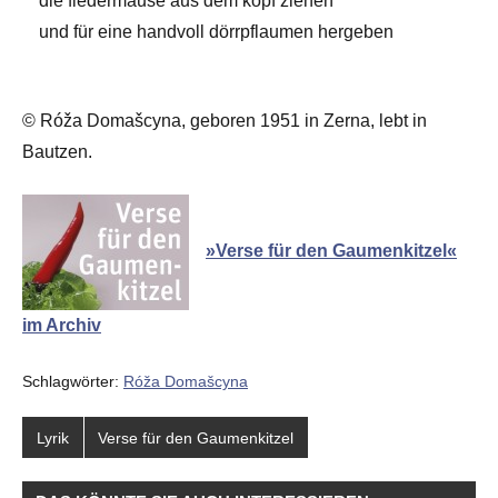
die fledermäuse aus dem kopf ziehen
und für eine handvoll dörrpflaumen hergeben
© Róža Domašcyna, geboren 1951 in Zerna, lebt in
Bautzen.
»Verse für den Gaumenkitzel«
im Archiv
Schlagwörter:
Róža Domašcyna
Lyrik
Verse für den Gaumenkitzel