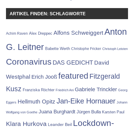
ARTIKEL FINDEN: SCHLAGWORTE
Anton
Alfons Schweiggert
Alex Dreppec
Achim Raven
G. Leitner
Babette Werth
Christophe Fricker
Christoph Leisten
Coronavirus
DAS GEDICHT
David
featured
Fitzgerald
Westphal
Erich Jooß
Kusz
Gabriele Trinckler
Franziska Röchter
Friedrich Ani
Georg
Jan-Eike Hornauer
Hellmuth Opitz
Eggers
Johann
Juana Burghardt
Jürgen Bulla
Karsten Paul
Wolfgang von Goethe
Lockdown-
Klara Hurkova
Leander Beil