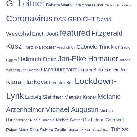
G. Leitner
Babette Werth
Christophe Fricker
Christoph Leisten
Coronavirus
DAS GEDICHT
David
featured
Fitzgerald
Westphal
Erich Jooß
Kusz
Gabriele Trinckler
Franziska Röchter
Friedrich Ani
Georg
Jan-Eike Hornauer
Hellmuth Opitz
Eggers
Johann
Juana Burghardt
Jürgen Bulla
Karsten Paul
Wolfgang von Goethe
Lockdown-
Klara Hurkova
Leander Beil
Lyrik
Melanie
Ludwig Steinherr
Matthias Kröner
Michael Augustin
Arzenheimer
Michael
Paul-Henri Campbell
Hüttenberger
Nicola Bardola
Norbert Göttler
Tobias
Rainer Maria Rilke
Sabine Zaplin
Starke Stücke
Sujata Bhatt