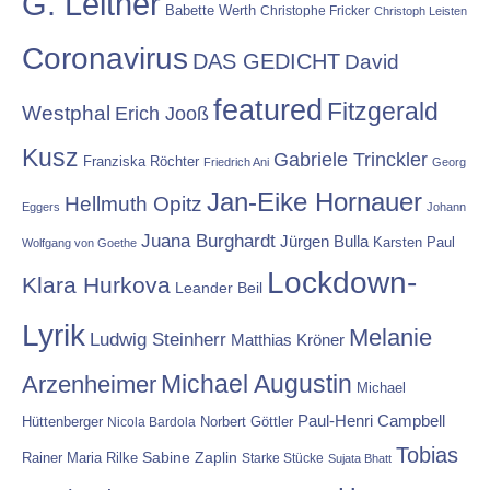
G. Leitner
Babette Werth
Christophe Fricker
Christoph Leisten
Coronavirus
DAS GEDICHT
David
featured
Fitzgerald
Westphal
Erich Jooß
Kusz
Gabriele Trinckler
Franziska Röchter
Friedrich Ani
Georg
Jan-Eike Hornauer
Hellmuth Opitz
Eggers
Johann
Juana Burghardt
Jürgen Bulla
Karsten Paul
Wolfgang von Goethe
Lockdown-
Klara Hurkova
Leander Beil
Lyrik
Melanie
Ludwig Steinherr
Matthias Kröner
Michael Augustin
Arzenheimer
Michael
Paul-Henri Campbell
Hüttenberger
Nicola Bardola
Norbert Göttler
Tobias
Rainer Maria Rilke
Sabine Zaplin
Starke Stücke
Sujata Bhatt