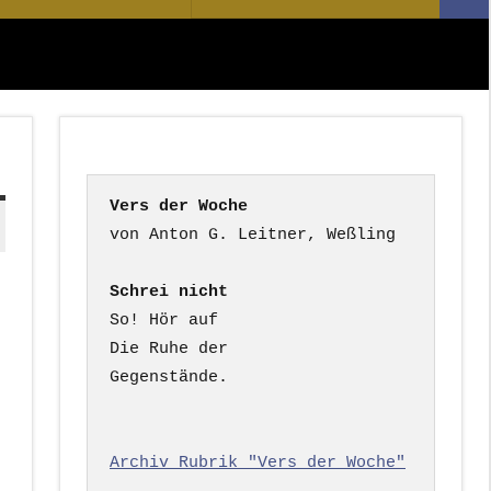
Suc
nach:
Vers der Woche
Schrei nicht
So! Hör auf

Die Ruhe der

Gegenstände.

Archiv Rubrik "Vers der Woche"