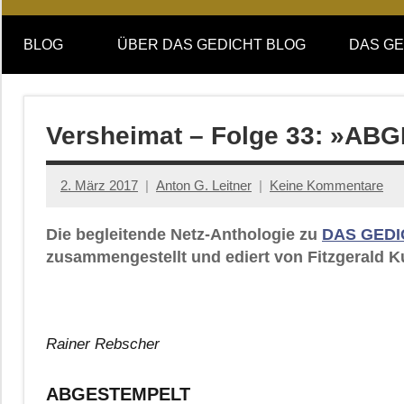
Online-
DAS
Forum
BLOG
ÜBER DAS GEDICHT BLOG
DAS GE
von
GEDICHT
DAS
GEDICHT.
blog
Zeitschrift
Versheimat – Folge 33: »A
für
Lyrik,
2. März 2017
Anton G. Leitner
Keine Kommentare
Essay
und
Die begleitende Netz-Anthologie zu
DAS GEDI
Kritik
zusammengestellt und ediert von Fitzgerald K
Rainer Rebscher
ABGESTEMPELT