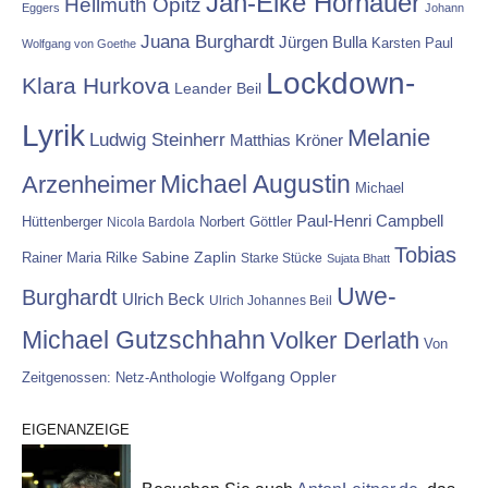
Jan-Eike Hornauer
Hellmuth Opitz
Eggers
Johann
Juana Burghardt
Jürgen Bulla
Karsten Paul
Wolfgang von Goethe
Lockdown-
Klara Hurkova
Leander Beil
Lyrik
Melanie
Ludwig Steinherr
Matthias Kröner
Michael Augustin
Arzenheimer
Michael
Paul-Henri Campbell
Hüttenberger
Nicola Bardola
Norbert Göttler
Tobias
Rainer Maria Rilke
Sabine Zaplin
Starke Stücke
Sujata Bhatt
Uwe-
Burghardt
Ulrich Beck
Ulrich Johannes Beil
Michael Gutzschhahn
Volker Derlath
Von
Wolfgang Oppler
Zeitgenossen: Netz-Anthologie
EIGENANZEIGE