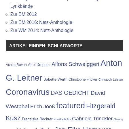
Lyrikbände
Zur EM 2012
Zur EM 2016: Netz-Anthologie
Zur WM 2014: Netz-Anthologie
ARTIKEL FINDEN: SCHLAGWORTE
Anton
Alfons Schweiggert
Alex Dreppec
Achim Raven
G. Leitner
Babette Werth
Christophe Fricker
Christoph Leisten
Coronavirus
DAS GEDICHT
David
featured
Fitzgerald
Westphal
Erich Jooß
Kusz
Gabriele Trinckler
Franziska Röchter
Friedrich Ani
Georg