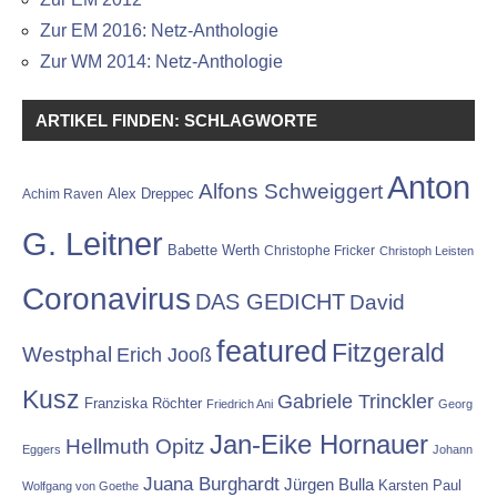
Zur EM 2016: Netz-Anthologie
Zur WM 2014: Netz-Anthologie
ARTIKEL FINDEN: SCHLAGWORTE
Anton
Alfons Schweiggert
Alex Dreppec
Achim Raven
G. Leitner
Babette Werth
Christophe Fricker
Christoph Leisten
Coronavirus
DAS GEDICHT
David
featured
Fitzgerald
Westphal
Erich Jooß
Kusz
Gabriele Trinckler
Franziska Röchter
Friedrich Ani
Georg
Jan-Eike Hornauer
Hellmuth Opitz
Eggers
Johann
Juana Burghardt
Jürgen Bulla
Karsten Paul
Wolfgang von Goethe