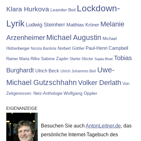
Lockdown-
Klara Hurkova
Leander Beil
Lyrik
Melanie
Ludwig Steinherr
Matthias Kröner
Michael Augustin
Arzenheimer
Michael
Paul-Henri Campbell
Hüttenberger
Nicola Bardola
Norbert Göttler
Tobias
Rainer Maria Rilke
Sabine Zaplin
Starke Stücke
Sujata Bhatt
Uwe-
Burghardt
Ulrich Beck
Ulrich Johannes Beil
Michael Gutzschhahn
Volker Derlath
Von
Wolfgang Oppler
Zeitgenossen: Netz-Anthologie
EIGENANZEIGE
Besuchen Sie auch
AntonLeitner.de
, das
persönliche Internet-Tagebuch des