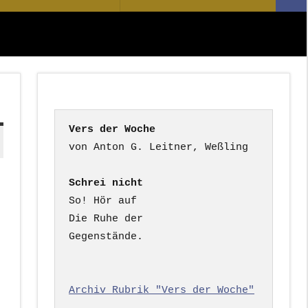
Suc
nach:
Vers der Woche
Schrei nicht
So! Hör auf

Die Ruhe der

Gegenstände.

Archiv Rubrik "Vers der Woche"