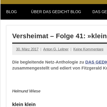
Online-
DAS
Forum
BLOG
ÜBER DAS GEDICHT BLOG
DAS GE
von
GEDICHT
DAS
GEDICHT.
blog
Zeitschrift
Versheimat – Folge 41: »klein
für
Lyrik,
30. März 2017
Anton G. Leitner
Keine Kommentare
Essay
und
Die begleitende Netz-Anthologie zu
DAS GEDI
Kritik
zusammengestellt und ediert von Fitzgerald K
Helmund Wiese
klein klein