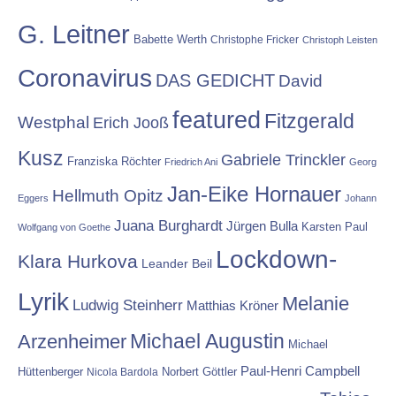
G. Leitner
Babette Werth
Christophe Fricker
Christoph Leisten
Coronavirus
DAS GEDICHT
David
featured
Fitzgerald
Westphal
Erich Jooß
Kusz
Gabriele Trinckler
Franziska Röchter
Friedrich Ani
Georg
Jan-Eike Hornauer
Hellmuth Opitz
Eggers
Johann
Juana Burghardt
Jürgen Bulla
Karsten Paul
Wolfgang von Goethe
Lockdown-
Klara Hurkova
Leander Beil
Lyrik
Melanie
Ludwig Steinherr
Matthias Kröner
Michael Augustin
Arzenheimer
Michael
Paul-Henri Campbell
Hüttenberger
Nicola Bardola
Norbert Göttler