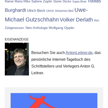
Tobias
Rainer Maria Rilke
Sabine Zaplin
Starke Stücke
Sujata Bhatt
Uwe-
Burghardt
Ulrich Beck
Ulrich Johannes Beil
Michael Gutzschhahn
Volker Derlath
Von
Wolfgang Oppler
Zeitgenossen: Netz-Anthologie
EIGENANZEIGE
Besuchen Sie auch
AntonLeitner.de
, das
persönliche Internet-Tagebuch des
Schriftstellers und Verlegers Anton G.
Leitner.