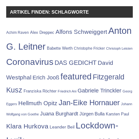
ARTIKEL FINDEN: SCHLAGWORTE
Anton
Alfons Schweiggert
Alex Dreppec
Achim Raven
G. Leitner
Babette Werth
Christophe Fricker
Christoph Leisten
Coronavirus
DAS GEDICHT
David
featured
Fitzgerald
Westphal
Erich Jooß
Kusz
Gabriele Trinckler
Franziska Röchter
Friedrich Ani
Georg
Jan-Eike Hornauer
Hellmuth Opitz
Eggers
Johann
Juana Burghardt
Jürgen Bulla
Karsten Paul
Wolfgang von Goethe
Lockdown-
Klara Hurkova
Leander Beil