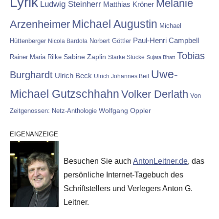
Lyrik
Melanie
Ludwig Steinherr
Matthias Kröner
Michael Augustin
Arzenheimer
Michael
Paul-Henri Campbell
Hüttenberger
Nicola Bardola
Norbert Göttler
Tobias
Rainer Maria Rilke
Sabine Zaplin
Starke Stücke
Sujata Bhatt
Uwe-
Burghardt
Ulrich Beck
Ulrich Johannes Beil
Michael Gutzschhahn
Volker Derlath
Von
Wolfgang Oppler
Zeitgenossen: Netz-Anthologie
EIGENANZEIGE
Besuchen Sie auch
AntonLeitner.de
, das
persönliche Internet-Tagebuch des
Schriftstellers und Verlegers Anton G.
Leitner.