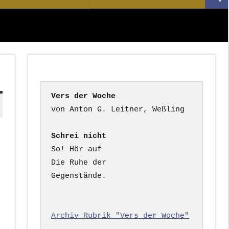
Suc
nach:
Vers der Woche
Schrei nicht
So! Hör auf

Die Ruhe der

Gegenstände.

Archiv Rubrik "Vers der Woche"