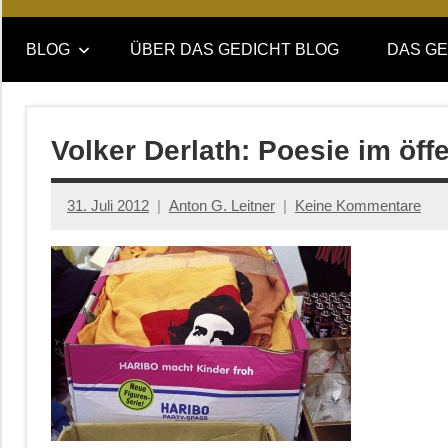
Online-
DAS
Forum
BLOG
ÜBER DAS GEDICHT BLOG
DAS GE
von
GEDICHT
DAS
GEDICHT.
blog
Zeitschrift
Volker Derlath: Poesie im öf
für
Lyrik,
31. Juli 2012
Anton G. Leitner
Keine Kommentare
Essay
und
Kritik