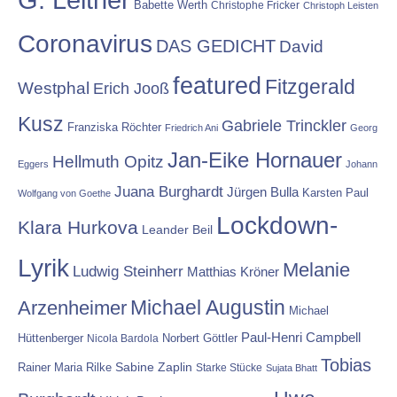
Babette Werth
Christophe Fricker
Christoph Leisten
Coronavirus
DAS GEDICHT
David
featured
Fitzgerald
Westphal
Erich Jooß
Kusz
Gabriele Trinckler
Franziska Röchter
Friedrich Ani
Georg
Jan-Eike Hornauer
Hellmuth Opitz
Eggers
Johann
Juana Burghardt
Jürgen Bulla
Karsten Paul
Wolfgang von Goethe
Lockdown-
Klara Hurkova
Leander Beil
Lyrik
Melanie
Ludwig Steinherr
Matthias Kröner
Michael Augustin
Arzenheimer
Michael
Paul-Henri Campbell
Hüttenberger
Nicola Bardola
Norbert Göttler
Tobias
Rainer Maria Rilke
Sabine Zaplin
Starke Stücke
Sujata Bhatt