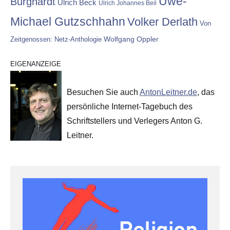
Uwe-
Burghardt
Ulrich Beck
Ulrich Johannes Beil
Michael Gutzschhahn
Volker Derlath
Von
Wolfgang Oppler
Zeitgenossen: Netz-Anthologie
EIGENANZEIGE
Besuchen Sie auch
AntonLeitner.de
, das
persönliche Internet-Tagebuch des
Schriftstellers und Verlegers Anton G.
Leitner.