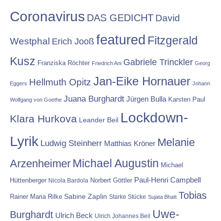
Coronavirus
DAS GEDICHT
David
featured
Fitzgerald
Westphal
Erich Jooß
Kusz
Gabriele Trinckler
Franziska Röchter
Friedrich Ani
Georg
Jan-Eike Hornauer
Hellmuth Opitz
Eggers
Johann
Juana Burghardt
Jürgen Bulla
Karsten Paul
Wolfgang von Goethe
Lockdown-
Klara Hurkova
Leander Beil
Lyrik
Melanie
Ludwig Steinherr
Matthias Kröner
Michael Augustin
Arzenheimer
Michael
Paul-Henri Campbell
Hüttenberger
Nicola Bardola
Norbert Göttler
Tobias
Rainer Maria Rilke
Sabine Zaplin
Starke Stücke
Sujata Bhatt
Uwe-
Burghardt
Ulrich Beck
Ulrich Johannes Beil