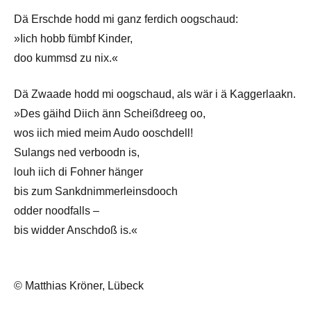
Dä Erschde hodd mi ganz ferdich oogschaud:
»Iich hobb fümbf Kinder,
doo kummsd zu nix.«
Dä Zwaade hodd mi oogschaud, als wär i ä Kaggerlaakn.
»Des gäihd Diich änn Scheißdreeg oo,
wos iich mied meim Audo ooschdell!
Sulangs ned verboodn is,
louh iich di Fohner hänger
bis zum Sankdnimmerleinsdooch
odder noodfalls –
bis widder Anschdoß is.«
© Matthias Kröner, Lübeck