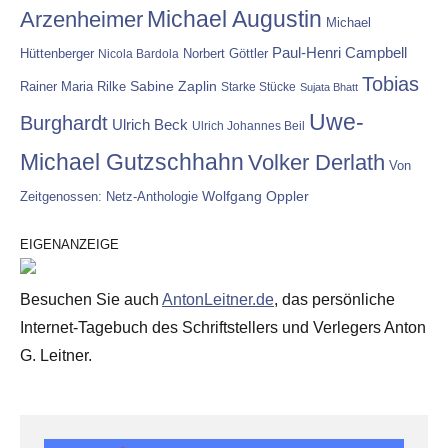
Michael Augustin
Arzenheimer
Michael
Paul-Henri Campbell
Hüttenberger
Nicola Bardola
Norbert Göttler
Tobias
Rainer Maria Rilke
Sabine Zaplin
Starke Stücke
Sujata Bhatt
Uwe-
Burghardt
Ulrich Beck
Ulrich Johannes Beil
Michael Gutzschhahn
Volker Derlath
Von
Wolfgang Oppler
Zeitgenossen: Netz-Anthologie
EIGENANZEIGE
Besuchen Sie auch
AntonLeitner.de
, das persönliche
Internet-Tagebuch des Schriftstellers und Verlegers Anton
G. Leitner.