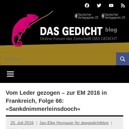
Zum
Facebook
Twitter
Youtube
Fee
Inhalt
springen
DAS
Online-
Suchen
Forum
Such
GEDICHT
nach:
von
DAS
blog
GEDICHT.
Zeitschrift
Vom Leder gezogen – zur EM 2016 in
für
Lyrik,
Frankreich, Folge 66:
Essay
»Sankdnimmerleinsdooch«
und
Kritik
25. Juli 2016
Jan-Eike Hornauer für dasgedichtblog