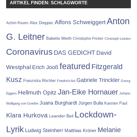
ARTIKEL FINDEN: SCHLAGWORTE
Anton
Alfons Schweiggert
Alex Dreppec
Achim Raven
G. Leitner
Babette Werth
Christophe Fricker
Christoph Leisten
Coronavirus
DAS GEDICHT
David
featured
Fitzgerald
Westphal
Erich Jooß
Kusz
Gabriele Trinckler
Franziska Röchter
Friedrich Ani
Georg
Jan-Eike Hornauer
Hellmuth Opitz
Eggers
Johann
Juana Burghardt
Jürgen Bulla
Karsten Paul
Wolfgang von Goethe
Lockdown-
Klara Hurkova
Leander Beil
Lyrik
Melanie
Ludwig Steinherr
Matthias Kröner