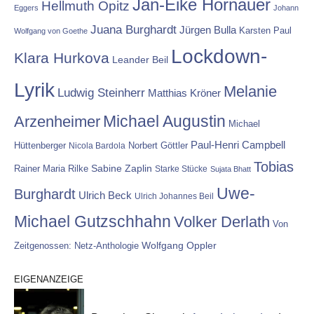
Jan-Eike Hornauer
Hellmuth Opitz
Eggers
Johann
Juana Burghardt
Jürgen Bulla
Karsten Paul
Wolfgang von Goethe
Lockdown-
Klara Hurkova
Leander Beil
Lyrik
Melanie
Ludwig Steinherr
Matthias Kröner
Michael Augustin
Arzenheimer
Michael
Paul-Henri Campbell
Hüttenberger
Nicola Bardola
Norbert Göttler
Tobias
Rainer Maria Rilke
Sabine Zaplin
Starke Stücke
Sujata Bhatt
Uwe-
Burghardt
Ulrich Beck
Ulrich Johannes Beil
Michael Gutzschhahn
Volker Derlath
Von
Wolfgang Oppler
Zeitgenossen: Netz-Anthologie
EIGENANZEIGE