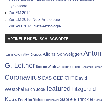
Lyrikbände
Zur EM 2012
Zur EM 2016: Netz-Anthologie
Zur WM 2014: Netz-Anthologie
ARTIKEL FINDEN: SCHLAGWORTE
Anton
Alfons Schweiggert
Alex Dreppec
Achim Raven
G. Leitner
Babette Werth
Christophe Fricker
Christoph Leisten
Coronavirus
DAS GEDICHT
David
featured
Fitzgerald
Westphal
Erich Jooß
Kusz
Gabriele Trinckler
Franziska Röchter
Friedrich Ani
Georg