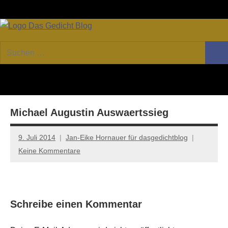
Zum
Facebook
Twitter
Youtube
Fee
Inhalt
springen
DAS
Online-
Suchen
Forum
Such
GEDICHT
nach:
von
DAS
blog
GEDICHT.
Zeitschrift
Michael Augustin Auswaertssieg
für
Lyrik,
Essay
9. Juli 2014
Jan-Eike Hornauer für dasgedichtblog
und
Keine Kommentare
Kritik
Schreibe einen Kommentar