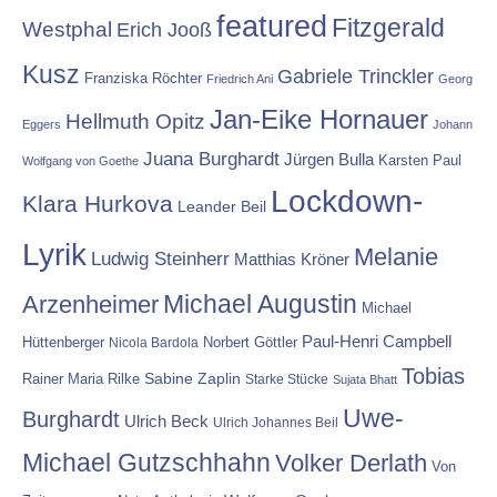
featured
Fitzgerald
Westphal
Erich Jooß
Kusz
Gabriele Trinckler
Franziska Röchter
Friedrich Ani
Georg
Jan-Eike Hornauer
Hellmuth Opitz
Eggers
Johann
Juana Burghardt
Jürgen Bulla
Karsten Paul
Wolfgang von Goethe
Lockdown-
Klara Hurkova
Leander Beil
Lyrik
Melanie
Ludwig Steinherr
Matthias Kröner
Michael Augustin
Arzenheimer
Michael
Paul-Henri Campbell
Hüttenberger
Nicola Bardola
Norbert Göttler
Tobias
Rainer Maria Rilke
Sabine Zaplin
Starke Stücke
Sujata Bhatt
Uwe-
Burghardt
Ulrich Beck
Ulrich Johannes Beil
Michael Gutzschhahn
Volker Derlath
Von