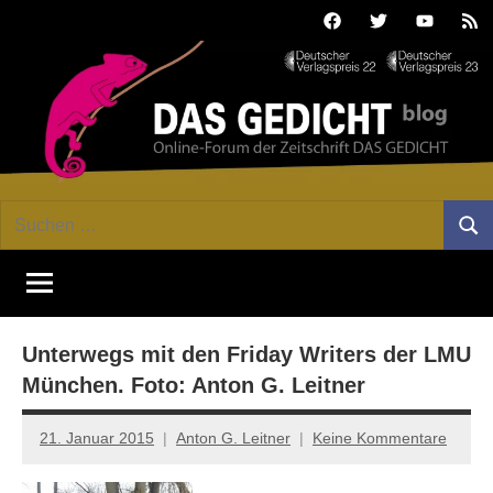
Zum
Facebook
Twitter
Youtube
Fee
Inhalt
springen
DAS
Online-
Suchen
Forum
Such
GEDICHT
nach:
von
DAS
blog
GEDICHT.
Zeitschrift
Unterwegs mit den Friday Writers der LMU
für
Lyrik,
München. Foto: Anton G. Leitner
Essay
und
21. Januar 2015
Anton G. Leitner
Keine Kommentare
Kritik