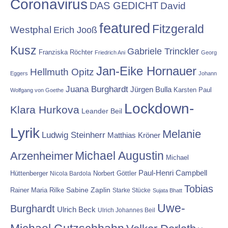
Coronavirus
DAS GEDICHT
David
featured
Fitzgerald
Westphal
Erich Jooß
Kusz
Gabriele Trinckler
Franziska Röchter
Friedrich Ani
Georg
Jan-Eike Hornauer
Hellmuth Opitz
Eggers
Johann
Juana Burghardt
Jürgen Bulla
Karsten Paul
Wolfgang von Goethe
Lockdown-
Klara Hurkova
Leander Beil
Lyrik
Melanie
Ludwig Steinherr
Matthias Kröner
Michael Augustin
Arzenheimer
Michael
Paul-Henri Campbell
Hüttenberger
Nicola Bardola
Norbert Göttler
Tobias
Rainer Maria Rilke
Sabine Zaplin
Starke Stücke
Sujata Bhatt
Uwe-
Burghardt
Ulrich Beck
Ulrich Johannes Beil