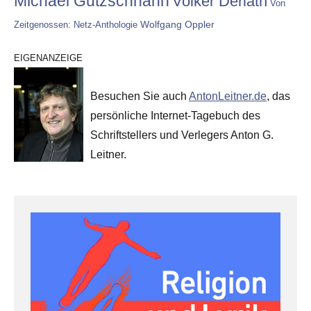
Michael Gutzschhahn
Volker Derlath
Von
Wolfgang Oppler
Zeitgenossen: Netz-Anthologie
EIGENANZEIGE
Besuchen Sie auch
AntonLeitner.de
, das
persönliche Internet-Tagebuch des
Schriftstellers und Verlegers Anton G.
Leitner.