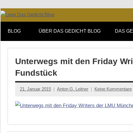
Zum
Facebook
Twitter
Youtube
Feed
Inhalt
Online-
DAS
springen
Forum
BLOG
ÜBER DAS GEDICHT BLOG
DAS GE
von
GEDICHT
DAS
GEDICHT.
blog
Zeitschrift
Unterwegs mit den Friday Wr
für
Fundstück
Lyrik,
Essay
und
21. Januar 2015
Anton G. Leitner
Keine Kommentare
Kritik