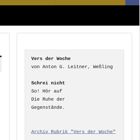
Suc
nach:
Vers der Woche
Schrei nicht
So! Hör auf

Die Ruhe der

Gegenstände.

Archiv Rubrik "Vers der Woche"