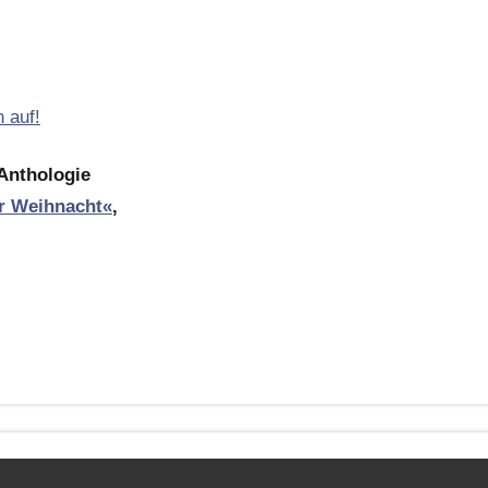
Anthologie
ur Weihnacht«
,