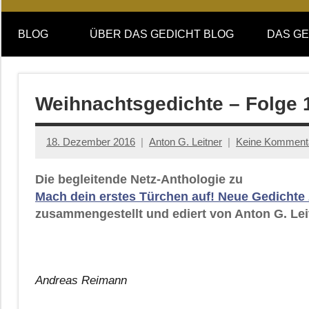
Online-
DAS
Forum
BLOG
ÜBER DAS GEDICHT BLOG
DAS GE
von
GEDICHT
DAS
GEDICHT.
blog
Zeitschrift
Weihnachtsgedichte – Folge 
für
Lyrik,
18. Dezember 2016
Anton G. Leitner
Keine Komment
Essay
und
Die begleitende Netz-Anthologie zu
Kritik
Mach dein erstes Türchen auf! Neue Gedichte
zusammengestellt und ediert von Anton G. Lei
Andreas Reimann