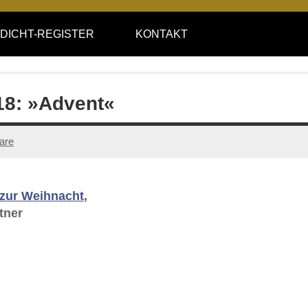
DICHT-REGISTER
KONTAKT
18: »Advent«
are
 zur Weihnacht
,
tner