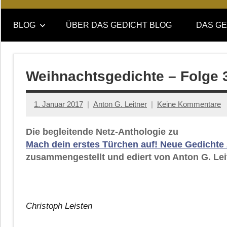
Online-
DAS
Forum
BLOG
ÜBER DAS GEDICHT BLOG
DAS GE
von
GEDICHT
DAS
GEDICHT.
blog
Zeitschrift
Weihnachtsgedichte – Folge 3
für
Lyrik,
1. Januar 2017
Anton G. Leitner
Keine Kommentare
Essay
und
Die begleitende Netz-Anthologie zu
Kritik
Mach dein erstes Türchen auf! Neue Gedichte
zusammengestellt und ediert von Anton G. Lei
Christoph Leisten