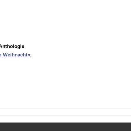
Anthologie
ur Weihnacht«
,