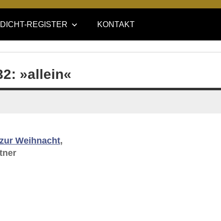
DICHT-REGISTER
KONTAKT
2: »allein«
 zur Weihnacht
,
tner