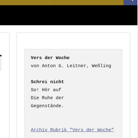
Suc
nach:
Vers der Woche
Schrei nicht
So! Hör auf

Die Ruhe der

Gegenstände.

Archiv Rubrik "Vers der Woche"