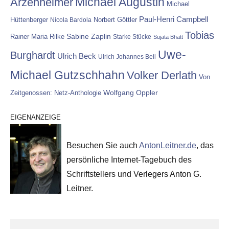
Michael Augustin
Arzenheimer
Michael
Paul-Henri Campbell
Hüttenberger
Nicola Bardola
Norbert Göttler
Tobias
Rainer Maria Rilke
Sabine Zaplin
Starke Stücke
Sujata Bhatt
Uwe-
Burghardt
Ulrich Beck
Ulrich Johannes Beil
Michael Gutzschhahn
Volker Derlath
Von
Wolfgang Oppler
Zeitgenossen: Netz-Anthologie
EIGENANZEIGE
Besuchen Sie auch
AntonLeitner.de
, das
persönliche Internet-Tagebuch des
Schriftstellers und Verlegers Anton G.
Leitner.