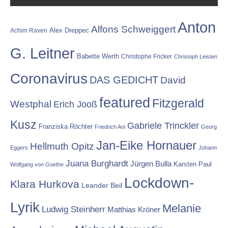
Anton
Alfons Schweiggert
Alex Dreppec
Achim Raven
G. Leitner
Babette Werth
Christophe Fricker
Christoph Leisten
Coronavirus
DAS GEDICHT
David
featured
Fitzgerald
Westphal
Erich Jooß
Kusz
Gabriele Trinckler
Franziska Röchter
Friedrich Ani
Georg
Jan-Eike Hornauer
Hellmuth Opitz
Eggers
Johann
Juana Burghardt
Jürgen Bulla
Karsten Paul
Wolfgang von Goethe
Lockdown-
Klara Hurkova
Leander Beil
Lyrik
Melanie
Ludwig Steinherr
Matthias Kröner