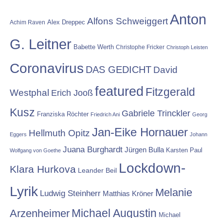
Anton
Alfons Schweiggert
Alex Dreppec
Achim Raven
G. Leitner
Babette Werth
Christophe Fricker
Christoph Leisten
Coronavirus
DAS GEDICHT
David
featured
Fitzgerald
Westphal
Erich Jooß
Kusz
Gabriele Trinckler
Franziska Röchter
Friedrich Ani
Georg
Jan-Eike Hornauer
Hellmuth Opitz
Eggers
Johann
Juana Burghardt
Jürgen Bulla
Karsten Paul
Wolfgang von Goethe
Lockdown-
Klara Hurkova
Leander Beil
Lyrik
Melanie
Ludwig Steinherr
Matthias Kröner
Michael Augustin
Arzenheimer
Michael