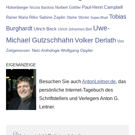
Paul-Henri Campbell
Hüttenberger
Nicola Bardola
Norbert Göttler
Tobias
Rainer Maria Rilke
Sabine Zaplin
Starke Stücke
Sujata Bhatt
Uwe-
Burghardt
Ulrich Beck
Ulrich Johannes Beil
Michael Gutzschhahn
Volker Derlath
Von
Wolfgang Oppler
Zeitgenossen: Netz-Anthologie
EIGENANZEIGE
Besuchen Sie auch
AntonLeitner.de
, das
persönliche Internet-Tagebuch des
Schriftstellers und Verlegers Anton G.
Leitner.