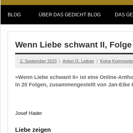
Online-
DAS
Forum
BLOG
ÜBER DAS GEDICHT BLOG
DAS GE
von
GEDICHT
DAS
GEDICHT.
blog
Zeitschrift
Wenn Liebe schwant II, Folge
für
Lyrik,
2. September 2015
Anton G. Leitner
Keine Kommenta
Essay
und
»Wenn Liebe schwant II« ist eine Online-Anth
Kritik
in 20 Folgen, zusammengestellt von Jan-Eike
Josef Hader
Liebe zeigen