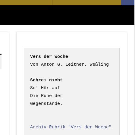
Suc
nach:
Vers der Woche
Schrei nicht
So! Hör auf

Die Ruhe der

Gegenstände.

Archiv Rubrik "Vers der Woche"