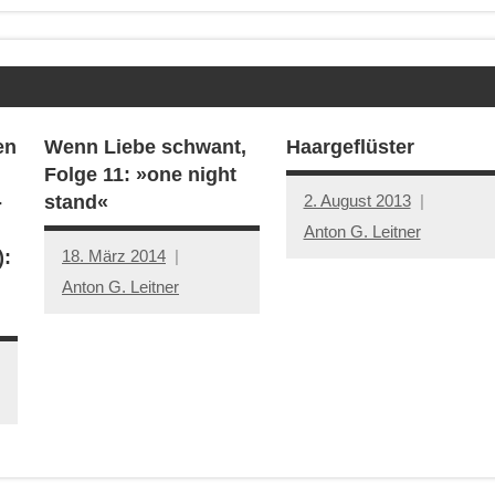
en
Wenn Liebe schwant,
Haargeflüster
Folge 11: »one night
2. August 2013
-
stand«
Anton G. Leitner
18. März 2014
):
Anton G. Leitner