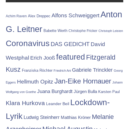
Anton
Alfons Schweiggert
Alex Dreppec
Achim Raven
G. Leitner
Babette Werth
Christophe Fricker
Christoph Leisten
Coronavirus
DAS GEDICHT
David
featured
Fitzgerald
Westphal
Erich Jooß
Kusz
Gabriele Trinckler
Franziska Röchter
Friedrich Ani
Georg
Jan-Eike Hornauer
Hellmuth Opitz
Eggers
Johann
Juana Burghardt
Jürgen Bulla
Karsten Paul
Wolfgang von Goethe
Lockdown-
Klara Hurkova
Leander Beil
Lyrik
Melanie
Ludwig Steinherr
Matthias Kröner