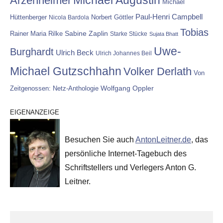
Michael Augustin
Arzenheimer
Michael
Paul-Henri Campbell
Hüttenberger
Nicola Bardola
Norbert Göttler
Tobias
Rainer Maria Rilke
Sabine Zaplin
Starke Stücke
Sujata Bhatt
Uwe-
Burghardt
Ulrich Beck
Ulrich Johannes Beil
Michael Gutzschhahn
Volker Derlath
Von
Wolfgang Oppler
Zeitgenossen: Netz-Anthologie
EIGENANZEIGE
Besuchen Sie auch
AntonLeitner.de
, das
persönliche Internet-Tagebuch des
Schriftstellers und Verlegers Anton G.
Leitner.