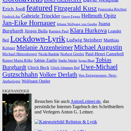
featured
Fitzgerald Kusz
Erich Jooß
Franziska Röchter
Hellmuth Opitz
Gabriele Trinckler
Friedrich Ani
Georg Eggers
Jan-Eike Hornauer
Juana
Johann Wolfgang von Goethe
Klara Hurkova
Burghardt
Jürgen Bulla
Leander
Karsten Paul
Lockdown-Lyrik
Ludwig Steinherr
Beil
Matthias
Michael Augustin
Melanie Arzenheimer
Kröner
Paul-Henri Campbell
Michael Hüttenberger
Norbert Göttler
Nicola Bardola
Tobias
Rainer Maria Rilke
Sabine Zaplin
Starke Stücke
Sujata Bhatt
Uwe-Michael
Burghardt
Ulrich Beck
Ulrich Johannes Beil
Gutzschhahn
Volker Derlath
Von Zeitgenossen: Netz-
Wolfgang Oppler
Anthologie
EIGENANZEIGE
Besuchen Sie auch
AntonLeitner.de
, das
persönliche Internet-Tagebuch des Schriftstellers
und Verlegers Anton G. Leitner.