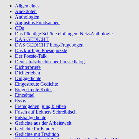
Allgemeines
Anekdoten
Anthologien
Augustins Fundsachen
CDs
Das flüchtige Schöne einfangen: Netz-Anthologie
DAS GEDICHT
DAS GEDICHT blog-Fragebogen
Das knifflige Poesiepuzzle
Der Poesie-Talk
Deutsch-tschechischer Poesiedialog
Dichterbriefe
Dichterleben
Dinggedichte
Eingestreute Gedichte
Eingestreute Kritik
Einzeltitel
Essay
Fremdgehen, jung bleiben
Frisch auf Leitners Schreibtisch
Fußballgedichte
Gedichte aus der Arbeitswelt
Gedichte für Kinder
Gedichte mit Tradition