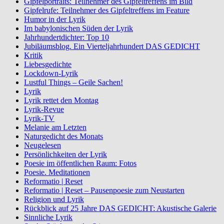
Gipfelportraits: Teilnehmer des Gipfeltreffens im Bild
Gipfelrufe: Teilnehmer des Gipfeltreffens im Feature
Humor in der Lyrik
Im babylonischen Süden der Lyrik
Jahrhundertdichter: Top 10
Jubiläumsblog. Ein Vierteljahrhundert DAS GEDICHT
Kritik
Liebesgedichte
Lockdown-Lyrik
Lustful Things – Geile Sachen!
Lyrik
Lyrik rettet den Montag
Lyrik-Revue
Lyrik-TV
Melanie am Letzten
Naturgedicht des Monats
Neugelesen
Persönlichkeiten der Lyrik
Poesie im öffentlichen Raum: Fotos
Poesie. Meditationen
Reformatio | Reset
Reformatio | Reset – Pausenpoesie zum Neustarten
Religion und Lyrik
Rückblick auf 25 Jahre DAS GEDICHT: Akustische Galerie
Sinnliche Lyrik