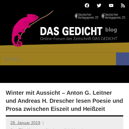
Zum
Facebook
Twitter
Youtube
Fee
Inhalt
springen
DAS
Online-
Suchen
Forum
Such
GEDICHT
nach:
von
DAS
blog
GEDICHT.
Zeitschrift
Winter mit Aussicht – Anton G. Leitner
für
Lyrik,
und Andreas H. Drescher lesen Poesie und
Essay
Prosa zwischen Eiszeit und Heißzeit
und
Kritik
28. Januar 2019