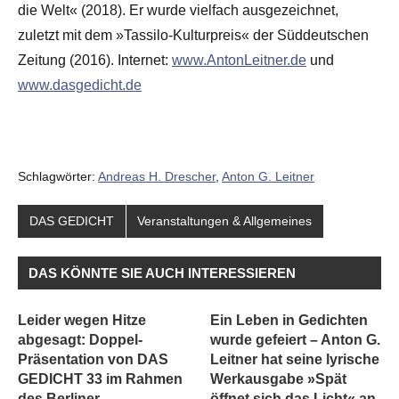
die Welt« (2018). Er wurde vielfach ausgezeichnet,
zuletzt mit dem »Tassilo-Kulturpreis« der Süddeutschen
Zeitung (2016). Internet:
www.AntonLeitner.de
und
www.dasgedicht.de
Schlagwörter:
Andreas H. Drescher
,
Anton G. Leitner
DAS GEDICHT
Veranstaltungen & Allgemeines
DAS KÖNNTE SIE AUCH INTERESSIEREN
Leider wegen Hitze
Ein Leben in Gedichten
abgesagt: Doppel-
wurde gefeiert – Anton G.
Präsentation von DAS
Leitner hat seine lyrische
GEDICHT 33 im Rahmen
Werkausgabe »Spät
des Berliner
öffnet sich das Licht« an