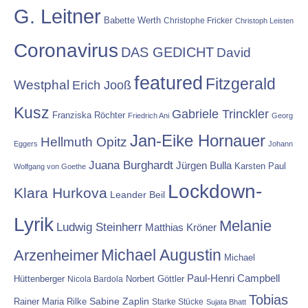
G. Leitner
Babette Werth
Christophe Fricker
Christoph Leisten
Coronavirus
DAS GEDICHT
David
featured
Fitzgerald
Westphal
Erich Jooß
Kusz
Gabriele Trinckler
Franziska Röchter
Friedrich Ani
Georg
Jan-Eike Hornauer
Hellmuth Opitz
Eggers
Johann
Juana Burghardt
Jürgen Bulla
Karsten Paul
Wolfgang von Goethe
Lockdown-
Klara Hurkova
Leander Beil
Lyrik
Melanie
Ludwig Steinherr
Matthias Kröner
Michael Augustin
Arzenheimer
Michael
Paul-Henri Campbell
Hüttenberger
Nicola Bardola
Norbert Göttler
Tobias
Rainer Maria Rilke
Sabine Zaplin
Starke Stücke
Sujata Bhatt