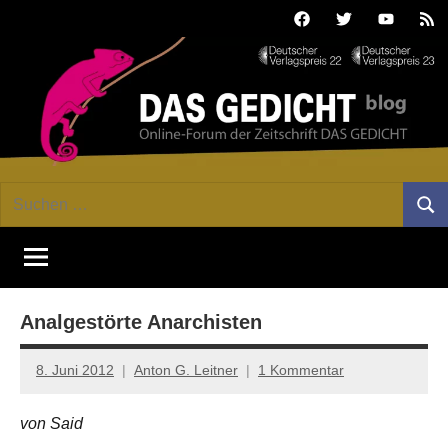
Zum
Facebook
Twitter
Youtube
Fee
Inhalt
springen
DAS
Online-
Suchen
Forum
Such
GEDICHT
nach:
von
DAS
blog
GEDICHT.
Zeitschrift
Analgestörte Anarchisten
für
Lyrik,
Essay
8. Juni 2012
Anton G. Leitner
1 Kommentar
und
Kritik
von Said