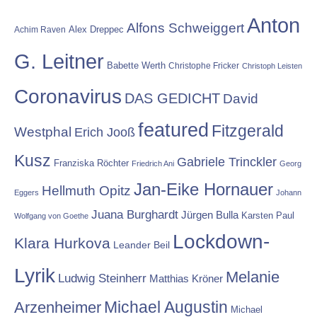
Anton
Alfons Schweiggert
Alex Dreppec
Achim Raven
G. Leitner
Babette Werth
Christophe Fricker
Christoph Leisten
Coronavirus
DAS GEDICHT
David
featured
Fitzgerald
Westphal
Erich Jooß
Kusz
Gabriele Trinckler
Franziska Röchter
Friedrich Ani
Georg
Jan-Eike Hornauer
Hellmuth Opitz
Eggers
Johann
Juana Burghardt
Jürgen Bulla
Karsten Paul
Wolfgang von Goethe
Lockdown-
Klara Hurkova
Leander Beil
Lyrik
Melanie
Ludwig Steinherr
Matthias Kröner
Michael Augustin
Arzenheimer
Michael