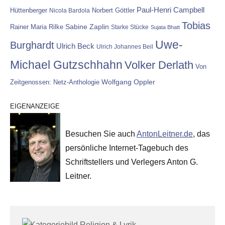
Paul-Henri Campbell
Hüttenberger
Nicola Bardola
Norbert Göttler
Tobias
Rainer Maria Rilke
Sabine Zaplin
Starke Stücke
Sujata Bhatt
Uwe-
Burghardt
Ulrich Beck
Ulrich Johannes Beil
Michael Gutzschhahn
Volker Derlath
Von
Wolfgang Oppler
Zeitgenossen: Netz-Anthologie
EIGENANZEIGE
Besuchen Sie auch
AntonLeitner.de
, das
persönliche Internet-Tagebuch des
Schriftstellers und Verlegers Anton G.
Leitner.