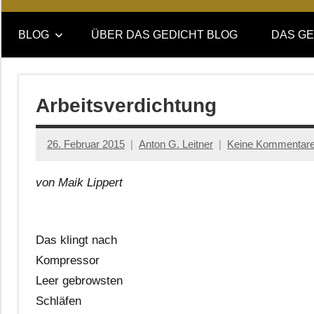
Online-
DAS
Forum
BLOG
ÜBER DAS GEDICHT BLOG
DAS GE
von
GEDICHT
DAS
GEDICHT.
blog
Zeitschrift
Arbeitsverdichtung
für
Lyrik,
26. Februar 2015
Anton G. Leitner
Keine Kommentar
Essay
und
von Maik Lippert
Kritik
Das klingt nach
Kompressor
Leer gebrowsten
Schläfen