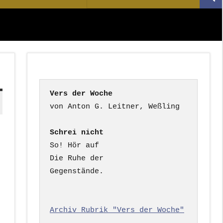
Suc
nach:
Vers der Woche
Schrei nicht
So! Hör auf

Die Ruhe der

Gegenstände.

Archiv Rubrik "Vers der Woche"