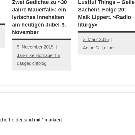
Zwei Gedichte zu »30
Lustful Things – Geile
Jahre Mauerfall«: ein
Sachen!, Folge 20:
lyrisches Innehalten
Maik Lippert, »Radio
am heutigen Jubel-9.-
liturgy«
November
2. März 2016
9. November 2019
Anton G. Leitner
Jan-Eike Hornauer für
dasgedichtblog
iche Felder sind mit
*
markiert