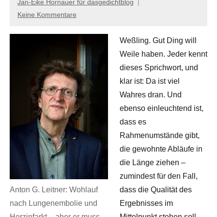
Jan-Eike Hornauer für dasgedichtblog
Keine Kommentare
Weßling. Gut Ding will
Weile haben. Jeder kennt
dieses Sprichwort, und
klar ist: Da ist viel
Wahres dran. Und
ebenso einleuchtend ist,
dass es
Rahmenumstände gibt,
die gewohnte Abläufe in
die Länge ziehen –
zumindest für den Fall,
Anton G. Leitner: Wohlauf
dass die Qualität des
nach Lungenembolie und
Ergebnisses im
Herzinfarkt – aber er muss
Mittelpunkt stehen soll.