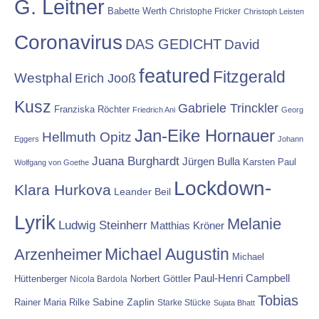
G. Leitner
Babette Werth
Christophe Fricker
Christoph Leisten
Coronavirus
DAS GEDICHT
David
featured
Fitzgerald
Westphal
Erich Jooß
Kusz
Gabriele Trinckler
Franziska Röchter
Friedrich Ani
Georg
Jan-Eike Hornauer
Hellmuth Opitz
Eggers
Johann
Juana Burghardt
Jürgen Bulla
Karsten Paul
Wolfgang von Goethe
Lockdown-
Klara Hurkova
Leander Beil
Lyrik
Melanie
Ludwig Steinherr
Matthias Kröner
Michael Augustin
Arzenheimer
Michael
Paul-Henri Campbell
Hüttenberger
Nicola Bardola
Norbert Göttler
Tobias
Rainer Maria Rilke
Sabine Zaplin
Starke Stücke
Sujata Bhatt