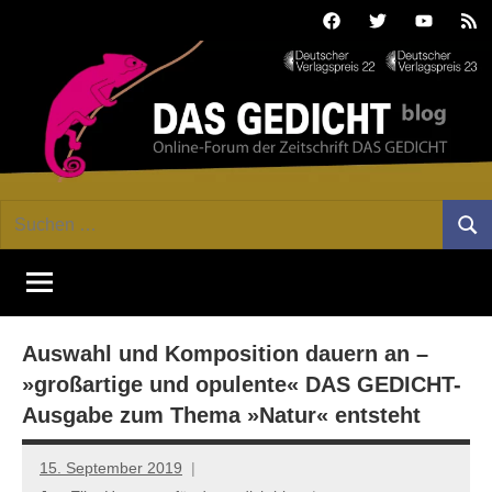
Zum
Facebook
Twitter
Youtube
Fee
Inhalt
springen
DAS
Online-
Suchen
Forum
Such
GEDICHT
nach:
von
DAS
blog
GEDICHT.
Zeitschrift
Auswahl und Komposition dauern an –
für
Lyrik,
»großartige und opulente« DAS GEDICHT-
Essay
Ausgabe zum Thema »Natur« entsteht
und
Kritik
15. September 2019