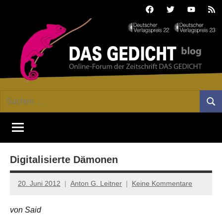
Zum
Facebook
Twitter
Youtube
Fee
Inhalt
springen
DAS
Online-
Suchen
Forum
Such
GEDICHT
nach:
von
DAS
blog
GEDICHT.
Zeitschrift
Digitalisierte Dämonen
für
Lyrik,
Essay
20. Juni 2012
Anton G. Leitner
Keine Kommentare
und
Kritik
von Said