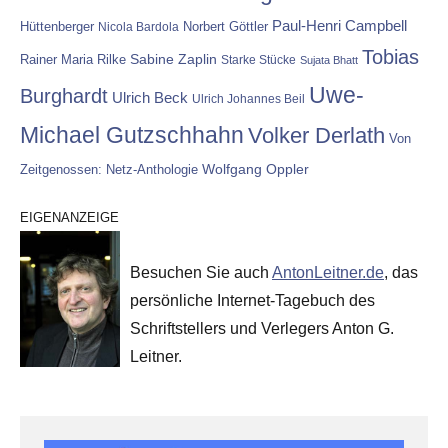
Paul-Henri Campbell
Hüttenberger
Nicola Bardola
Norbert Göttler
Tobias
Rainer Maria Rilke
Sabine Zaplin
Starke Stücke
Sujata Bhatt
Uwe-
Burghardt
Ulrich Beck
Ulrich Johannes Beil
Michael Gutzschhahn
Volker Derlath
Von
Wolfgang Oppler
Zeitgenossen: Netz-Anthologie
EIGENANZEIGE
Besuchen Sie auch
AntonLeitner.de
, das
persönliche Internet-Tagebuch des
Schriftstellers und Verlegers Anton G.
Leitner.