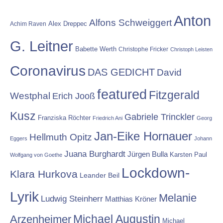
Anton
Alfons Schweiggert
Alex Dreppec
Achim Raven
G. Leitner
Babette Werth
Christophe Fricker
Christoph Leisten
Coronavirus
DAS GEDICHT
David
featured
Fitzgerald
Westphal
Erich Jooß
Kusz
Gabriele Trinckler
Franziska Röchter
Friedrich Ani
Georg
Jan-Eike Hornauer
Hellmuth Opitz
Eggers
Johann
Juana Burghardt
Jürgen Bulla
Karsten Paul
Wolfgang von Goethe
Lockdown-
Klara Hurkova
Leander Beil
Lyrik
Melanie
Ludwig Steinherr
Matthias Kröner
Michael Augustin
Arzenheimer
Michael