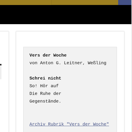
Suc
nach:
Vers der Woche
Schrei nicht
So! Hör auf

Die Ruhe der

Gegenstände.

Archiv Rubrik "Vers der Woche"