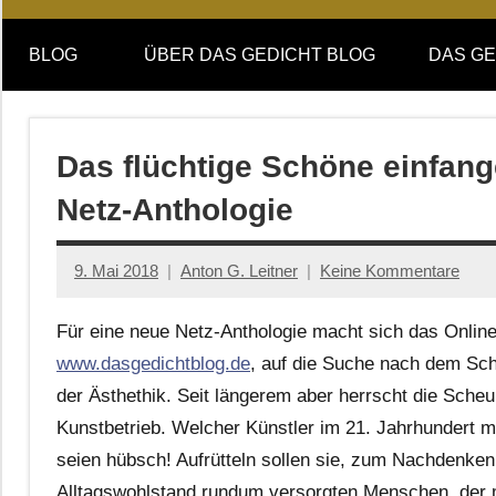
Online-
DAS
Forum
BLOG
ÜBER DAS GEDICHT BLOG
DAS GE
von
GEDICHT
DAS
GEDICHT.
blog
Zeitschrift
Das flüchtige Schöne einfan
für
Netz-Anthologie
Lyrik,
Essay
und
9. Mai 2018
Anton G. Leitner
Keine Kommentare
Kritik
Für eine neue Netz-Anthologie macht sich das Onli
www.dasgedichtblog.de
, auf die Suche nach dem Sch
der Ästhethik. Seit längerem aber herrscht die Sche
Kunstbetrieb. Welcher Künstler im 21. Jahrhundert 
seien hübsch! Aufrütteln sollen sie, zum Nachdenken
Alltagswohlstand rundum versorgten Menschen, der mi