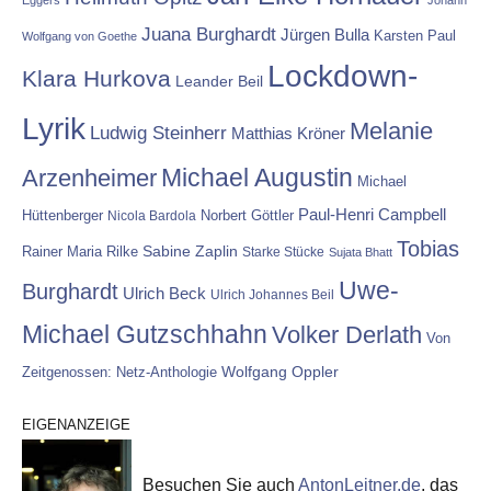
Juana Burghardt
Jürgen Bulla
Karsten Paul
Wolfgang von Goethe
Lockdown-
Klara Hurkova
Leander Beil
Lyrik
Melanie
Ludwig Steinherr
Matthias Kröner
Michael Augustin
Arzenheimer
Michael
Paul-Henri Campbell
Hüttenberger
Nicola Bardola
Norbert Göttler
Tobias
Rainer Maria Rilke
Sabine Zaplin
Starke Stücke
Sujata Bhatt
Uwe-
Burghardt
Ulrich Beck
Ulrich Johannes Beil
Michael Gutzschhahn
Volker Derlath
Von
Wolfgang Oppler
Zeitgenossen: Netz-Anthologie
EIGENANZEIGE
Besuchen Sie auch
AntonLeitner.de
, das