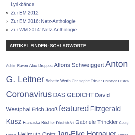
Lyrikbände
Zur EM 2012
Zur EM 2016: Netz-Anthologie
Zur WM 2014: Netz-Anthologie
ARTIKEL FINDEN: SCHLAGWORTE
Anton
Alfons Schweiggert
Alex Dreppec
Achim Raven
G. Leitner
Babette Werth
Christophe Fricker
Christoph Leisten
Coronavirus
DAS GEDICHT
David
featured
Fitzgerald
Westphal
Erich Jooß
Kusz
Gabriele Trinckler
Franziska Röchter
Friedrich Ani
Georg
Jan-Eike Hornauer
Hellmuth Opitz
Eggers
Johann