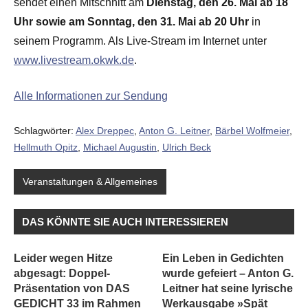
sendet einen Mitschnitt am
Dienstag, den 26. Mai ab 18
Uhr sowie am Sonntag, den 31. Mai ab 20 Uhr
in
seinem Programm. Als Live-Stream im Internet unter
www.livestream.okwk.de
.
Alle Informationen zur Sendung
Schlagwörter:
Alex Dreppec
,
Anton G. Leitner
,
Bärbel Wolfmeier
,
Hellmuth Opitz
,
Michael Augustin
,
Ulrich Beck
Veranstaltungen & Allgemeines
DAS KÖNNTE SIE AUCH INTERESSIEREN
Leider wegen Hitze
Ein Leben in Gedichten
abgesagt: Doppel-
wurde gefeiert – Anton G.
Präsentation von DAS
Leitner hat seine lyrische
GEDICHT 33 im Rahmen
Werkausgabe »Spät