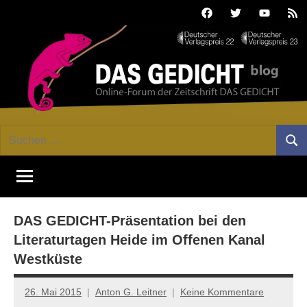
Zum
Facebook
Twitter
Youtube
Fee
Inhalt
springen
DAS
Online-
Suchen
Forum
Such
GEDICHT
nach:
von
DAS
blog
GEDICHT.
Zeitschrift
DAS GEDICHT-Präsentation bei den
für
Lyrik,
Literaturtagen Heide im Offenen Kanal
Essay
Westküste
und
Kritik
26. Mai 2015
Anton G. Leitner
Keine Kommentare