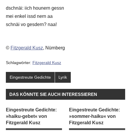
dschnäi: iich hounern gessn
mei enkel issd nern aa
schnäi vo gesdern? naa!
©
Fitzgerald Kusz
, Nürnberg
Schlagwörter:
Fitzgerald Kusz
Eingestreute Gedichte
Lyrik
DAS KÖNNTE SIE AUCH INTERESSIEREN
Eingestreute Gedichte:
Eingestreute Gedichte:
»haiku-gebet« von
»sommer-haiku« von
Fitzgerald Kusz
Fitzgerald Kusz