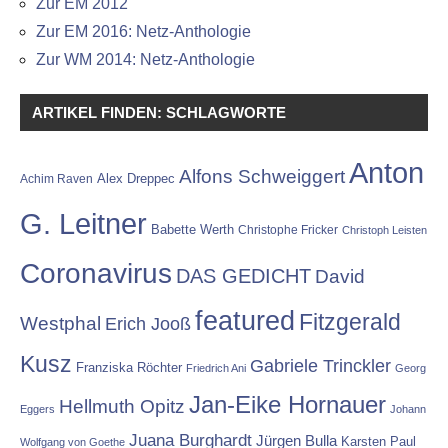
Zur EM 2012
Zur EM 2016: Netz-Anthologie
Zur WM 2014: Netz-Anthologie
ARTIKEL FINDEN: SCHLAGWORTE
Anton
Alfons Schweiggert
Alex Dreppec
Achim Raven
G. Leitner
Babette Werth
Christophe Fricker
Christoph Leisten
Coronavirus
DAS GEDICHT
David
featured
Fitzgerald
Westphal
Erich Jooß
Kusz
Gabriele Trinckler
Franziska Röchter
Friedrich Ani
Georg
Jan-Eike Hornauer
Hellmuth Opitz
Eggers
Johann
Juana Burghardt
Jürgen Bulla
Karsten Paul
Wolfgang von Goethe