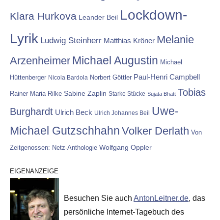
Lockdown-
Klara Hurkova
Leander Beil
Lyrik
Melanie
Ludwig Steinherr
Matthias Kröner
Michael Augustin
Arzenheimer
Michael
Paul-Henri Campbell
Hüttenberger
Nicola Bardola
Norbert Göttler
Tobias
Rainer Maria Rilke
Sabine Zaplin
Starke Stücke
Sujata Bhatt
Uwe-
Burghardt
Ulrich Beck
Ulrich Johannes Beil
Michael Gutzschhahn
Volker Derlath
Von
Wolfgang Oppler
Zeitgenossen: Netz-Anthologie
EIGENANZEIGE
Besuchen Sie auch
AntonLeitner.de
, das
persönliche Internet-Tagebuch des