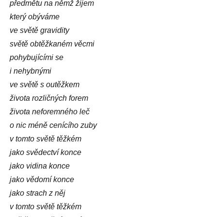
předmětu na němž žijem
který obýváme
ve světě gravidity
světě obtěžkaném věcmi
pohybujícími se
i nehybnými
ve světě s outěžkem
života rozličných forem
života neforemného leč
o nic méně cenícího zuby
v tomto světě těžkém
jako svědectví konce
jako vidina konce
jako vědomí konce
jako strach z něj
v tomto světě těžkém