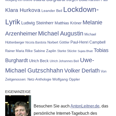
Wolfgang von Goethe
Lockdown-
Klara Hurkova
Leander Beil
Lyrik
Melanie
Ludwig Steinherr
Matthias Kröner
Michael Augustin
Arzenheimer
Michael
Paul-Henri Campbell
Hüttenberger
Nicola Bardola
Norbert Göttler
Tobias
Rainer Maria Rilke
Sabine Zaplin
Starke Stücke
Sujata Bhatt
Uwe-
Burghardt
Ulrich Beck
Ulrich Johannes Beil
Michael Gutzschhahn
Volker Derlath
Von
Wolfgang Oppler
Zeitgenossen: Netz-Anthologie
EIGENANZEIGE
Besuchen Sie auch
AntonLeitner.de
, das
persönliche Internet-Tagebuch des