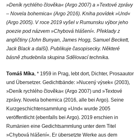
»Deník rychlého člověka« (Argo 2007) a »Textové zprávy
– Novela bohemica« (Argo 2016). Kniha povídek »Und«
(Argo 2005). V roce 2019 vyšel v Rumunsku výbor jeho
poezie pod názvem »Chybová hlášení«. Překlady z
angličtiny (John Bunyan, James Hogg, Samuel Beckett,
Jack Black a další). Publikuje časopisecky. Některé
básně zhudebnila skupina Sdělovací technika.
Tomáš Míka
, * 1959 in Prag, lebt dort, Dichter, Prosaautor
und Übersetzer. Gedichtbände: »Nucený výsek« (2003),
»Deník rychlého člověka« (Argo 2007) und »Textové
zprávy. Novela bohemica (2016, alle bei Argo). Seine
Kurzgeschichtensammlung »Und« wurde 2005
veröffentlicht (ebenfalls bei Argo). 2019 erschien in
Rumänien eine Gedichtsammlung unter dem Titel
»Chybová hlášení«. Er übersetzte Werke aus dem