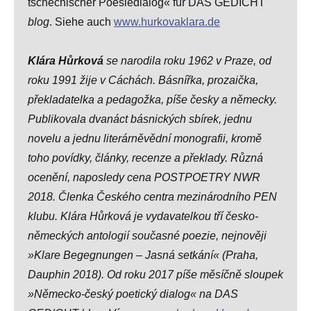
tschechischer Poesiedialog« für DAS GEDICHT
blog
. Siehe auch
www.hurkovaklara.de
Klára Hůrková
se narodila roku 1962 v Praze, od
roku 1991 žije v Cáchách. Básnířka, prozaička,
překladatelka a pedagožka, píše česky a německy.
Publikovala dvanáct básnických sbírek, jednu
novelu a jednu literárněvědní monografii, kromě
toho povídky, články, recenze a překlady. Různá
ocenění, naposledy cena POSTPOETRY NWR
2018. Členka Českého centra mezinárodního PEN
klubu. Klára Hůrková je vydavatelkou tří česko-
německých antologií současné poezie, nejnověji
»Klare Begegnungen – Jasná setkání« (Praha,
Dauphin 2018). Od roku 2017 píše měsíčně sloupek
»Německo-český poetický dialog« na DAS