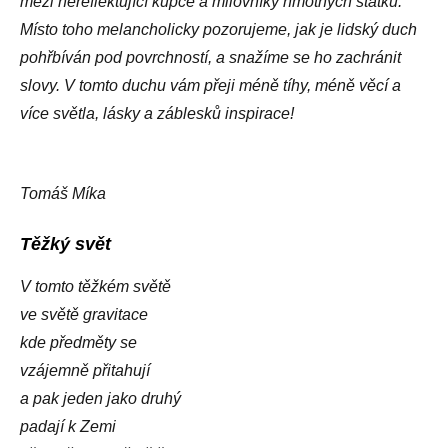
mezi nereflektující kupce a milovníky hmotných statků.
Místo toho melancholicky pozorujeme, jak je lidský duch
pohřbíván pod povrchností, a snažíme se ho zachránit
slovy. V tomto duchu vám přeji méně tíhy, méně věcí a
více světla, lásky a záblesků inspirace!
Tomáš Míka
Těžký svět
V tomto těžkém světě
ve světě gravitace
kde předměty se
vzájemně přitahují
a pak jeden jako druhý
padají k Zemi