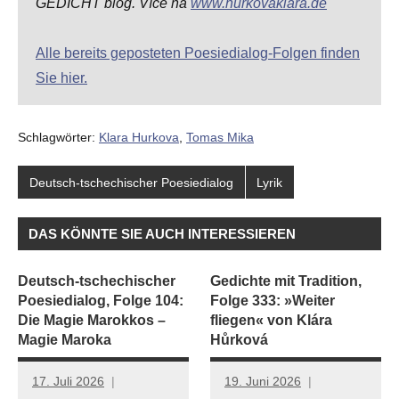
GEDICHT blog. Více na
www.hurkovaklara.de
Alle bereits geposteten Poesiedialog-Folgen finden
Sie hier.
Schlagwörter:
Klara Hurkova
,
Tomas Mika
Deutsch-tschechischer Poesiedialog
Lyrik
DAS KÖNNTE SIE AUCH INTERESSIEREN
Deutsch-tschechischer
Gedichte mit Tradition,
Poesiedialog, Folge 104:
Folge 333: »Weiter
Die Magie Marokkos –
fliegen« von Klára
Magie Maroka
Hůrková
17. Juli 2026
19. Juni 2026