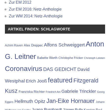
Zur EM 2012
Zur EM 2016: Netz-Anthologie
Zur WM 2014: Netz-Anthologie
ARTIKEL FINDEN: SCHLAGWORTE
Anton
Alfons Schweiggert
Alex Dreppec
Achim Raven
G. Leitner
Babette Werth
Christophe Fricker
Christoph Leisten
Coronavirus
DAS GEDICHT
David
featured
Fitzgerald
Westphal
Erich Jooß
Kusz
Gabriele Trinckler
Franziska Röchter
Friedrich Ani
Georg
Jan-Eike Hornauer
Hellmuth Opitz
Eggers
Johann
Juana Burghardt
Jürgen Bulla
Karsten Paul