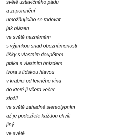
světě ustavičného pádu
a zapomnění
umožňujícího se radovat
jak blázen
ve světě neznámém
s výjimkou snad obeznámenosti
lišky s vlastním doupětem
ptáka s vlastním hnízdem
tvora s lidskou hlavou
v krabici od levného vína
do které ji včera večer
složil
ve světě záhadně stereotypním
až je podezřele každou chvíli
jiný
ve světě