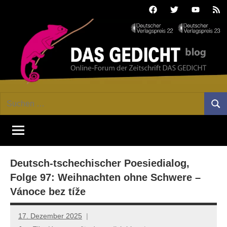
Zum
Facebook
Twitter
Youtube
Fee
Inhalt
springen
DAS
Online-
Suchen
Forum
Such
GEDICHT
nach:
von
DAS
blog
GEDICHT.
Zeitschrift
Deutsch-tschechischer Poesiedialog,
für
Lyrik,
Folge 97: Weihnachten ohne Schwere –
Essay
Vánoce bez tíže
und
Kritik
17. Dezember 2025