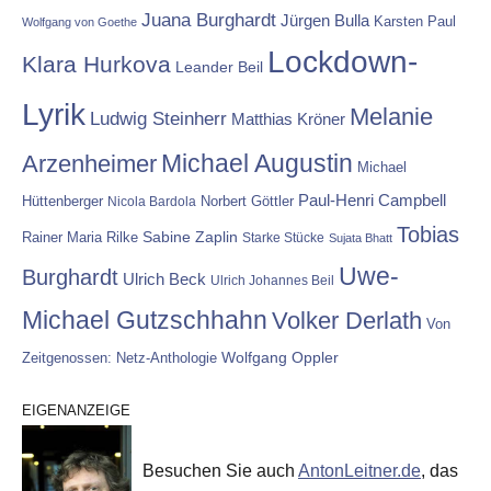
Juana Burghardt
Jürgen Bulla
Karsten Paul
Wolfgang von Goethe
Lockdown-
Klara Hurkova
Leander Beil
Lyrik
Melanie
Ludwig Steinherr
Matthias Kröner
Michael Augustin
Arzenheimer
Michael
Paul-Henri Campbell
Hüttenberger
Nicola Bardola
Norbert Göttler
Tobias
Rainer Maria Rilke
Sabine Zaplin
Starke Stücke
Sujata Bhatt
Uwe-
Burghardt
Ulrich Beck
Ulrich Johannes Beil
Michael Gutzschhahn
Volker Derlath
Von
Wolfgang Oppler
Zeitgenossen: Netz-Anthologie
EIGENANZEIGE
Besuchen Sie auch
AntonLeitner.de
, das