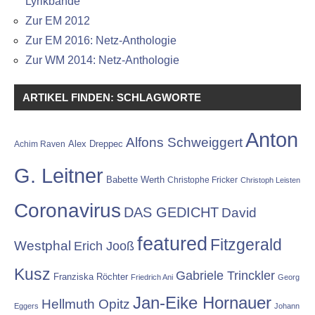
Lyrikbände
Zur EM 2012
Zur EM 2016: Netz-Anthologie
Zur WM 2014: Netz-Anthologie
ARTIKEL FINDEN: SCHLAGWORTE
Anton
Alfons Schweiggert
Alex Dreppec
Achim Raven
G. Leitner
Babette Werth
Christophe Fricker
Christoph Leisten
Coronavirus
DAS GEDICHT
David
featured
Fitzgerald
Westphal
Erich Jooß
Kusz
Gabriele Trinckler
Franziska Röchter
Friedrich Ani
Georg
Jan-Eike Hornauer
Hellmuth Opitz
Eggers
Johann