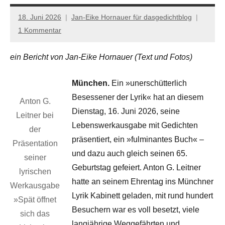
18. Juni 2026
Jan-Eike Hornauer für dasgedichtblog
1 Kommentar
ein Bericht von Jan-Eike Hornauer (Text und Fotos)
München.
Ein »unerschütterlich
Besessener der Lyrik« hat an diesem
Anton G.
Dienstag, 16. Juni 2026, seine
Leitner bei
Lebenswerkausgabe mit Gedichten
der
präsentiert, ein »fulminantes Buch« –
Präsentation
und dazu auch gleich seinen 65.
seiner
Geburtstag gefeiert. Anton G. Leitner
lyrischen
hatte an seinem Ehrentag ins Münchner
Werkausgabe
Lyrik Kabinett geladen, mit rund hundert
»Spät öffnet
Besuchern war es voll besetzt, viele
sich das
langjährige Weggefährten und