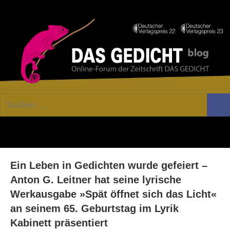
Zum
Facebook
Twitter
Youtube
Fee
Inhalt
springen
DAS
Online-
Suchen
Forum
Such
GEDICHT
nach:
von
DAS
blog
GEDICHT.
Zeitschrift
Ein Leben in Gedichten wurde gefeiert –
für
Lyrik,
Anton G. Leitner hat seine lyrische
Essay
Werkausgabe »Spät öffnet sich das Licht«
und
an seinem 65. Geburtstag im Lyrik
Kritik
Kabinett präsentiert