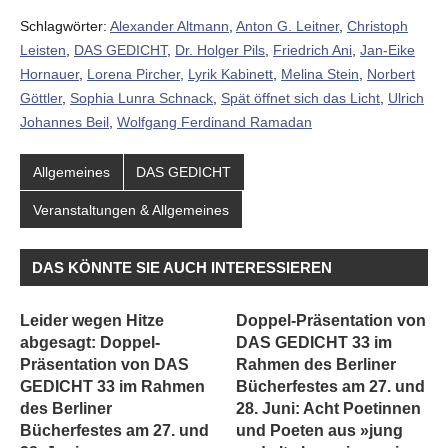
Schlagwörter:
Alexander Altmann
,
Anton G. Leitner
,
Christoph
Leisten
,
DAS GEDICHT
,
Dr. Holger Pils
,
Friedrich Ani
,
Jan-Eike
Hornauer
,
Lorena Pircher
,
Lyrik Kabinett
,
Melina Stein
,
Norbert
Göttler
,
Sophia Lunra Schnack
,
Spät öffnet sich das Licht
,
Ulrich
Johannes Beil
,
Wolfgang Ferdinand Ramadan
Allgemeines
DAS GEDICHT
Veranstaltungen & Allgemeines
DAS KÖNNTE SIE AUCH INTERESSIEREN
Leider wegen Hitze
Doppel-Präsentation von
abgesagt: Doppel-
DAS GEDICHT 33 im
Präsentation von DAS
Rahmen des Berliner
GEDICHT 33 im Rahmen
Bücherfestes am 27. und
des Berliner
28. Juni: Acht Poetinnen
Bücherfestes am 27. und
und Poeten aus »jung