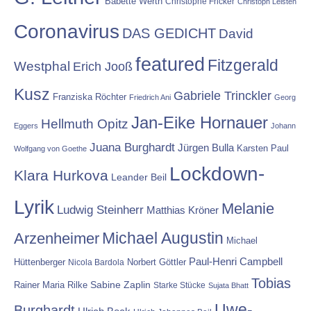
Babette Werth
Christophe Fricker
Christoph Leisten
Coronavirus
DAS GEDICHT
David
featured
Fitzgerald
Westphal
Erich Jooß
Kusz
Gabriele Trinckler
Franziska Röchter
Friedrich Ani
Georg
Jan-Eike Hornauer
Hellmuth Opitz
Eggers
Johann
Juana Burghardt
Jürgen Bulla
Karsten Paul
Wolfgang von Goethe
Lockdown-
Klara Hurkova
Leander Beil
Lyrik
Melanie
Ludwig Steinherr
Matthias Kröner
Michael Augustin
Arzenheimer
Michael
Paul-Henri Campbell
Hüttenberger
Nicola Bardola
Norbert Göttler
Tobias
Rainer Maria Rilke
Sabine Zaplin
Starke Stücke
Sujata Bhatt
Uwe-
Burghardt