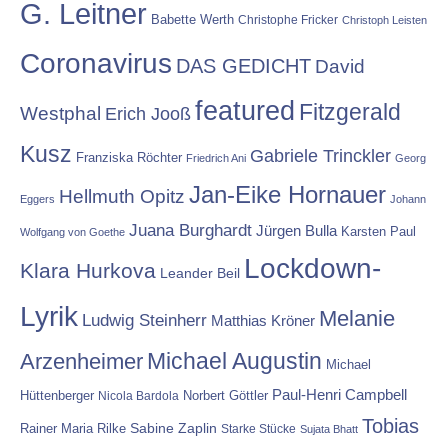
G. Leitner
Babette Werth
Christophe Fricker
Christoph Leisten
Coronavirus
DAS GEDICHT
David
featured
Fitzgerald
Westphal
Erich Jooß
Kusz
Gabriele Trinckler
Franziska Röchter
Friedrich Ani
Georg
Jan-Eike Hornauer
Hellmuth Opitz
Eggers
Johann
Juana Burghardt
Jürgen Bulla
Karsten Paul
Wolfgang von Goethe
Lockdown-
Klara Hurkova
Leander Beil
Lyrik
Melanie
Ludwig Steinherr
Matthias Kröner
Michael Augustin
Arzenheimer
Michael
Paul-Henri Campbell
Hüttenberger
Nicola Bardola
Norbert Göttler
Tobias
Rainer Maria Rilke
Sabine Zaplin
Starke Stücke
Sujata Bhatt