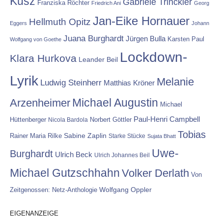
Kusz
Gabriele Trinckler
Franziska Röchter
Friedrich Ani
Georg
Jan-Eike Hornauer
Hellmuth Opitz
Eggers
Johann
Juana Burghardt
Jürgen Bulla
Karsten Paul
Wolfgang von Goethe
Lockdown-
Klara Hurkova
Leander Beil
Lyrik
Melanie
Ludwig Steinherr
Matthias Kröner
Michael Augustin
Arzenheimer
Michael
Paul-Henri Campbell
Hüttenberger
Nicola Bardola
Norbert Göttler
Tobias
Rainer Maria Rilke
Sabine Zaplin
Starke Stücke
Sujata Bhatt
Uwe-
Burghardt
Ulrich Beck
Ulrich Johannes Beil
Michael Gutzschhahn
Volker Derlath
Von
Wolfgang Oppler
Zeitgenossen: Netz-Anthologie
EIGENANZEIGE