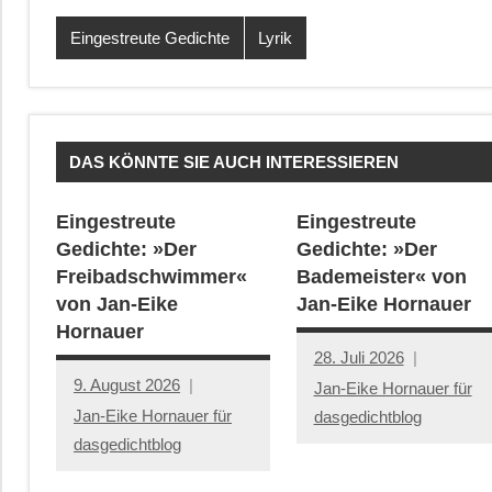
Eingestreute Gedichte
Lyrik
DAS KÖNNTE SIE AUCH INTERESSIEREN
Eingestreute
Eingestreute
Gedichte: »Der
Gedichte: »Der
Freibadschwimmer«
Bademeister« von
von Jan-Eike
Jan-Eike Hornauer
Hornauer
28. Juli 2026
9. August 2026
Jan-Eike Hornauer für
Jan-Eike Hornauer für
dasgedichtblog
dasgedichtblog