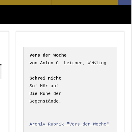
Suc
nach:
Vers der Woche
Schrei nicht
So! Hör auf

Die Ruhe der

Gegenstände.

Archiv Rubrik "Vers der Woche"