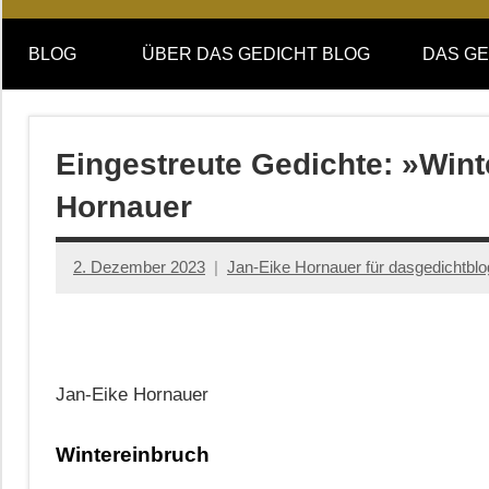
Online-
DAS
Forum
BLOG
ÜBER DAS GEDICHT BLOG
DAS GE
von
GEDICHT
DAS
GEDICHT.
blog
Zeitschrift
Eingestreute Gedichte: »Win
für
Hornauer
Lyrik,
Essay
und
2. Dezember 2023
Jan-Eike Hornauer für dasgedichtblo
Kritik
Jan-Eike Hornauer
Wintereinbruch