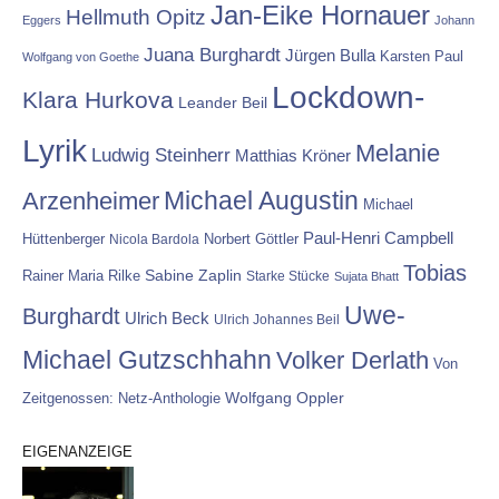
Jan-Eike Hornauer
Hellmuth Opitz
Eggers
Johann
Juana Burghardt
Jürgen Bulla
Karsten Paul
Wolfgang von Goethe
Lockdown-
Klara Hurkova
Leander Beil
Lyrik
Melanie
Ludwig Steinherr
Matthias Kröner
Michael Augustin
Arzenheimer
Michael
Paul-Henri Campbell
Hüttenberger
Nicola Bardola
Norbert Göttler
Tobias
Rainer Maria Rilke
Sabine Zaplin
Starke Stücke
Sujata Bhatt
Uwe-
Burghardt
Ulrich Beck
Ulrich Johannes Beil
Michael Gutzschhahn
Volker Derlath
Von
Wolfgang Oppler
Zeitgenossen: Netz-Anthologie
EIGENANZEIGE