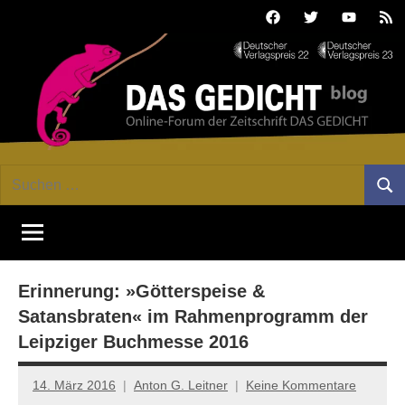
Zum
Facebook
Twitter
Youtube
Fee
Inhalt
springen
DAS
Online-
Suchen
Forum
Such
GEDICHT
nach:
von
DAS
blog
GEDICHT.
Zeitschrift
Erinnerung: »Götterspeise &
für
Lyrik,
Satansbraten« im Rahmenprogramm der
Essay
Leipziger Buchmesse 2016
und
Kritik
14. März 2016
Anton G. Leitner
Keine Kommentare