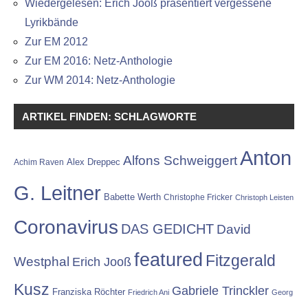
Wiedergelesen: Erich Jooß präsentiert vergessene
Lyrikbände
Zur EM 2012
Zur EM 2016: Netz-Anthologie
Zur WM 2014: Netz-Anthologie
ARTIKEL FINDEN: SCHLAGWORTE
Anton
Alfons Schweiggert
Alex Dreppec
Achim Raven
G. Leitner
Babette Werth
Christophe Fricker
Christoph Leisten
Coronavirus
DAS GEDICHT
David
featured
Fitzgerald
Westphal
Erich Jooß
Kusz
Gabriele Trinckler
Franziska Röchter
Friedrich Ani
Georg