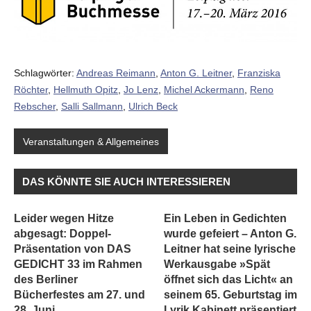
Schlagwörter:
Andreas Reimann
,
Anton G. Leitner
,
Franziska
Röchter
,
Hellmuth Opitz
,
Jo Lenz
,
Michel Ackermann
,
Reno
Rebscher
,
Salli Sallmann
,
Ulrich Beck
Veranstaltungen & Allgemeines
DAS KÖNNTE SIE AUCH INTERESSIEREN
Leider wegen Hitze
Ein Leben in Gedichten
abgesagt: Doppel-
wurde gefeiert – Anton G.
Präsentation von DAS
Leitner hat seine lyrische
GEDICHT 33 im Rahmen
Werkausgabe »Spät
des Berliner
öffnet sich das Licht« an
Bücherfestes am 27. und
seinem 65. Geburtstag im
28. Juni
Lyrik Kabinett präsentiert