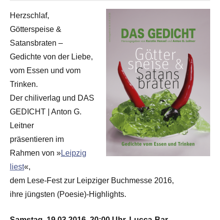
Herzschlaf,
Götterspeise &
Satansbraten –
Gedichte von der Liebe,
vom Essen und vom
Trinken.
Der chiliverlag und DAS
GEDICHT | Anton G.
Leitner
präsentieren im
Rahmen von »
Leipzig
liest
«,
dem Lese-Fest zur Leipziger Buchmesse 2016,
ihre jüngsten (Poesie)-Highlights.
Samstag, 19.03.2016, 20:00 Uhr, Lucca-Bar