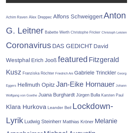
Anton
Alfons Schweiggert
Alex Dreppec
Achim Raven
G. Leitner
Babette Werth
Christophe Fricker
Christoph Leisten
Coronavirus
DAS GEDICHT
David
featured
Fitzgerald
Westphal
Erich Jooß
Kusz
Gabriele Trinckler
Franziska Röchter
Friedrich Ani
Georg
Jan-Eike Hornauer
Hellmuth Opitz
Eggers
Johann
Juana Burghardt
Jürgen Bulla
Karsten Paul
Wolfgang von Goethe
Lockdown-
Klara Hurkova
Leander Beil
Lyrik
Melanie
Ludwig Steinherr
Matthias Kröner