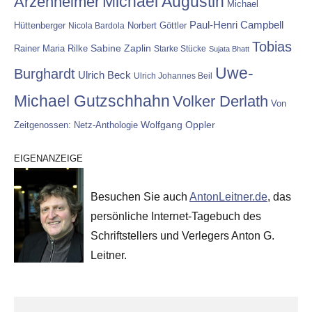
Michael Augustin
Arzenheimer
Michael
Paul-Henri Campbell
Hüttenberger
Nicola Bardola
Norbert Göttler
Tobias
Rainer Maria Rilke
Sabine Zaplin
Starke Stücke
Sujata Bhatt
Uwe-
Burghardt
Ulrich Beck
Ulrich Johannes Beil
Michael Gutzschhahn
Volker Derlath
Von
Wolfgang Oppler
Zeitgenossen: Netz-Anthologie
EIGENANZEIGE
Besuchen Sie auch
AntonLeitner.de
, das
persönliche Internet-Tagebuch des
Schriftstellers und Verlegers Anton G.
Leitner.