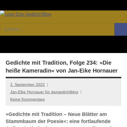
Zum
Facebook
Twitter
Youtube
Fee
Inhalt
springen
DAS
Online-
Suchen
Forum
Such
GEDICHT
nach:
von
DAS
blog
GEDICHT.
Zeitschrift
Gedichte mit Tradition, Folge 234: »Die
für
Lyrik,
heiße Kameradin« von Jan-Eike Hornauer
Essay
und
2. September 2022
Kritik
Jan-Eike Hornauer für dasgedichtblog
Keine Kommentare
»Gedichte mit Tradition – Neue Blätter am
Stammbaum der Poesie«: eine fortlaufende