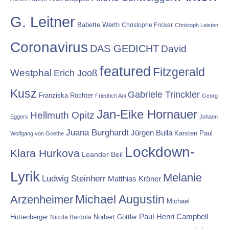
G. Leitner
Babette Werth
Christophe Fricker
Christoph Leisten
Coronavirus
DAS GEDICHT
David
featured
Fitzgerald
Westphal
Erich Jooß
Kusz
Gabriele Trinckler
Franziska Röchter
Friedrich Ani
Georg
Jan-Eike Hornauer
Hellmuth Opitz
Eggers
Johann
Juana Burghardt
Jürgen Bulla
Karsten Paul
Wolfgang von Goethe
Lockdown-
Klara Hurkova
Leander Beil
Lyrik
Melanie
Ludwig Steinherr
Matthias Kröner
Michael Augustin
Arzenheimer
Michael
Paul-Henri Campbell
Hüttenberger
Nicola Bardola
Norbert Göttler