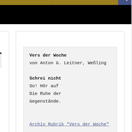
Suc
nach:
Vers der Woche
Schrei nicht
So! Hör auf

Die Ruhe der

Gegenstände.

Archiv Rubrik "Vers der Woche"