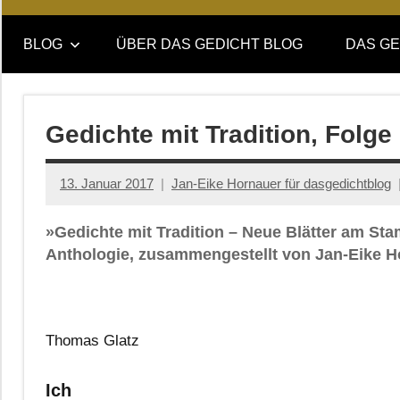
Online-
DAS
Forum
BLOG
ÜBER DAS GEDICHT BLOG
DAS GE
von
GEDICHT
DAS
GEDICHT.
blog
Zeitschrift
Gedichte mit Tradition, Folge
für
Lyrik,
13. Januar 2017
Jan-Eike Hornauer für dasgedichtblog
Essay
und
»Gedichte mit Tradition – Neue Blätter am St
Kritik
Anthologie, zusammengestellt von Jan-Eike H
Thomas Glatz
Ich