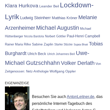
Lockdown-
Klara Hurkova
Leander Beil
Lyrik
Melanie
Ludwig Steinherr
Matthias Kröner
Michael Augustin
Arzenheimer
Michael
Paul-Henri Campbell
Hüttenberger
Nicola Bardola
Norbert Göttler
Tobias
Rainer Maria Rilke
Sabine Zaplin
Starke Stücke
Sujata Bhatt
Uwe-
Burghardt
Ulrich Beck
Ulrich Johannes Beil
Michael Gutzschhahn
Volker Derlath
Von
Wolfgang Oppler
Zeitgenossen: Netz-Anthologie
EIGENANZEIGE
Besuchen Sie auch
AntonLeitner.de
, das
persönliche Internet-Tagebuch des