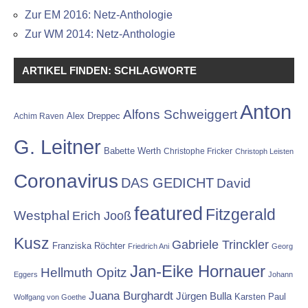
Zur EM 2016: Netz-Anthologie
Zur WM 2014: Netz-Anthologie
ARTIKEL FINDEN: SCHLAGWORTE
Anton
Alfons Schweiggert
Alex Dreppec
Achim Raven
G. Leitner
Babette Werth
Christophe Fricker
Christoph Leisten
Coronavirus
DAS GEDICHT
David
featured
Fitzgerald
Westphal
Erich Jooß
Kusz
Gabriele Trinckler
Franziska Röchter
Friedrich Ani
Georg
Jan-Eike Hornauer
Hellmuth Opitz
Eggers
Johann
Juana Burghardt
Jürgen Bulla
Karsten Paul
Wolfgang von Goethe