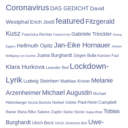
Coronavirus
DAS GEDICHT
David
featured
Fitzgerald
Westphal
Erich Jooß
Kusz
Gabriele Trinckler
Franziska Röchter
Friedrich Ani
Georg
Jan-Eike Hornauer
Hellmuth Opitz
Eggers
Johann
Juana Burghardt
Jürgen Bulla
Karsten Paul
Wolfgang von Goethe
Lockdown-
Klara Hurkova
Leander Beil
Lyrik
Melanie
Ludwig Steinherr
Matthias Kröner
Michael Augustin
Arzenheimer
Michael
Paul-Henri Campbell
Hüttenberger
Nicola Bardola
Norbert Göttler
Tobias
Rainer Maria Rilke
Sabine Zaplin
Starke Stücke
Sujata Bhatt
Uwe-
Burghardt
Ulrich Beck
Ulrich Johannes Beil