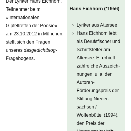
Der Lyriker Hans Eichhorn,
Hans Eichhorn (*1956)
Teilnehmer beim
»Internationalen
Lyriker aus Attersee
Gipfeltreffen der Poesie«
Hans Eichhorn lebt
am 23.10.2012 in München,
als Berufsﬁscher und
stellt sich den Fragen
Schriftsteller am
unseres
dasgedichtblog
-
Attersee. Er erhielt
Fragebogens.
zahlreiche Auszeich-
nungen, u. a. den
Autoren-
Förderungspreis der
Stiftung Nieder-
sachsen /
Wolfenbüttel (1994),
den Preis der